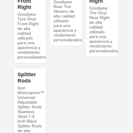
Front
Right
Goodyear
Right
Rear Tire
Goodyear
Stickers de
Tire Vinyl
Goodyear
alta calidad
Rear Right
Tyre Vinyl
utilizado
de alta
Front Right
para una
calidad
de alta
apariencia y
utilizado
calidad
rendimiento
para una
utilizado
personalizados.
apariencia y
para una
rendimiento
apariencia y
personalizados.
rendimiento
personalizados.
Splitter
Rods
Ikon
Motorsports™
Universal
Adjustable
Splitter Rods
Stainless
Steel 7-9
Inch Black
Splitter Rods
de alta