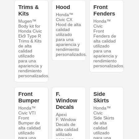
Trims &
Hood
Front
Kits
Fenders
Honda™
Civic CX
Mugen™
Honda™
Hood de alta
Body kit for
Civic
calidad
Honda Civic
Front
utilizado
Ek9 Type R
Fenders de
para una
Trims & Kits
alta calidad
apariencia y
de alta
utilizado
rendimiento
calidad
para una
personalizados.
utilizado
apariencia y
para una
rendimiento
apariencia y
personalizados.
rendimiento
personalizados.
Front
F.
Side
Bumper
Window
Skirts
Decals
Honda™
Honda™
Civic VTI
Civic
Apexi
Front
Side Skirts
F. Window
Bumper de
de alta
Decals de
alta calidad
calidad
alta calidad
utilizado
utilizado
utilizado
para una
para una