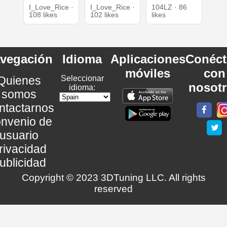
I_Love_Rice ·
I_Love_Rice ·
104LZ · 86
108 likes
102 likes
likes
vegación
Idioma
Aplicaciones
Conéct
móviles
con
Quienes
Seleccionar
nosot
idioma:
somos
ntactarnos
nvenio de
usuario
rivacidad
ublicidad
Copyright © 2023 3DTuning LLC. All rights
reserved