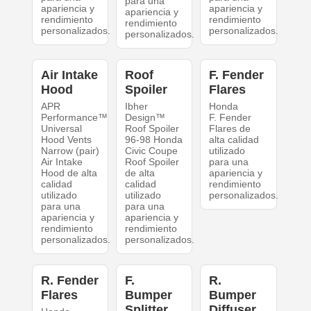
para una
apariencia y
apariencia y
apariencia y
rendimiento
rendimiento
rendimiento
personalizados.
personalizados.
personalizados.
Air Intake
Roof
F. Fender
Hood
Spoiler
Flares
APR
Ibher
Honda
Performance™
Design™
F. Fender
Universal
Roof Spoiler
Flares de
Hood Vents
96-98 Honda
alta calidad
Narrow (pair)
Civic Coupe
utilizado
Air Intake
Roof Spoiler
para una
Hood de alta
de alta
apariencia y
calidad
calidad
rendimiento
utilizado
utilizado
personalizados.
para una
para una
apariencia y
apariencia y
rendimiento
rendimiento
personalizados.
personalizados.
R. Fender
F.
R.
Flares
Bumper
Bumper
Splitter
Diffuser