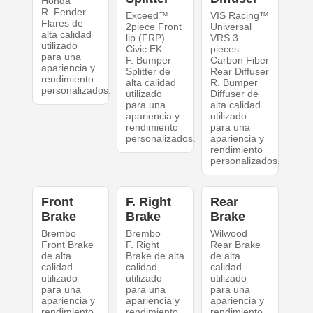
Honda
R. Fender
Exceed™
VIS Racing™
Flares de
2piece Front
Universal
alta calidad
lip (FRP)
VRS 3
utilizado
Civic EK
pieces
para una
F. Bumper
Carbon Fiber
apariencia y
Splitter de
Rear Diffuser
rendimiento
alta calidad
R. Bumper
personalizados.
utilizado
Diffuser de
para una
alta calidad
apariencia y
utilizado
rendimiento
para una
personalizados.
apariencia y
rendimiento
personalizados.
Front
F. Right
Rear
Brake
Brake
Brake
Brembo
Brembo
Wilwood
Front Brake
F. Right
Rear Brake
de alta
Brake de alta
de alta
calidad
calidad
calidad
utilizado
utilizado
utilizado
para una
para una
para una
apariencia y
apariencia y
apariencia y
rendimiento
rendimiento
rendimiento