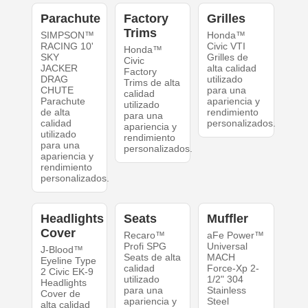
Parachute
Factory
Grilles
Trims
SIMPSON™
Honda™
RACING 10'
Civic VTI
Honda™
SKY
Grilles de
Civic
JACKER
alta calidad
Factory
DRAG
utilizado
Trims de alta
CHUTE
para una
calidad
Parachute
apariencia y
utilizado
de alta
rendimiento
para una
calidad
personalizados.
apariencia y
utilizado
rendimiento
para una
personalizados.
apariencia y
rendimiento
personalizados.
Headlights
Seats
Muffler
Cover
Recaro™
aFe Power™
Profi SPG
Universal
J-Blood™
Seats de alta
MACH
Eyeline Type
calidad
Force-Xp 2-
2 Civic EK-9
utilizado
1/2" 304
Headlights
para una
Stainless
Cover de
apariencia y
Steel
alta calidad