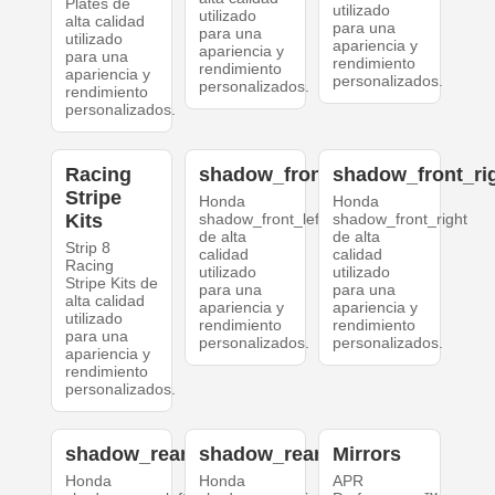
Plates de
utilizado
utilizado
alta calidad
para una
para una
utilizado
apariencia y
apariencia y
para una
rendimiento
rendimiento
apariencia y
personalizados.
personalizados.
rendimiento
personalizados.
Racing
shadow_front_left
shadow_front_ri
Stripe
Honda
Honda
Kits
shadow_front_left
shadow_front_right
de alta
de alta
Strip 8
calidad
calidad
Racing
utilizado
utilizado
Stripe Kits de
para una
para una
alta calidad
apariencia y
apariencia y
utilizado
rendimiento
rendimiento
para una
personalizados.
personalizados.
apariencia y
rendimiento
personalizados.
shadow_rear_left
shadow_rear_right
Mirrors
Honda
Honda
APR