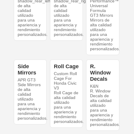
shadow_rear_left
shadow_rear_right
Performance™
de alta
de alta
Universal
calidad
calidad
Formula
utilizado
utilizado
GT3 Mirrors
para una
para una
Mirrors de
apariencia y
apariencia y
alta calidad
rendimiento
rendimiento
utilizado
personalizados.
personalizados.
para una
apariencia y
rendimiento
personalizados.
Side
Roll Cage
R.
Mirrors
Window
Custom Roll
Cage For
Decals
APR GT3
Honda Civic
Side Mirrors
K&N
V3
de alta
R. Window
Roll Cage de
calidad
Decals de
alta calidad
utilizado
alta calidad
utilizado
para una
utilizado
para una
apariencia y
para una
apariencia y
rendimiento
apariencia y
rendimiento
personalizados.
rendimiento
personalizados.
personalizados.