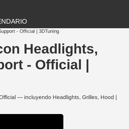
ENDARIO
upport - Official | 3DTuning
con Headlights,
rt - Official |
ficial — incluyendo Headlights, Grilles, Hood |