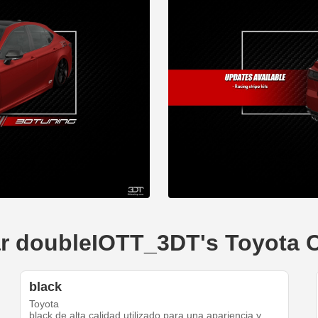
ear doubleIOTT_3DT's Toyota
black
Toyota
black de alta calidad utilizado para una apariencia y