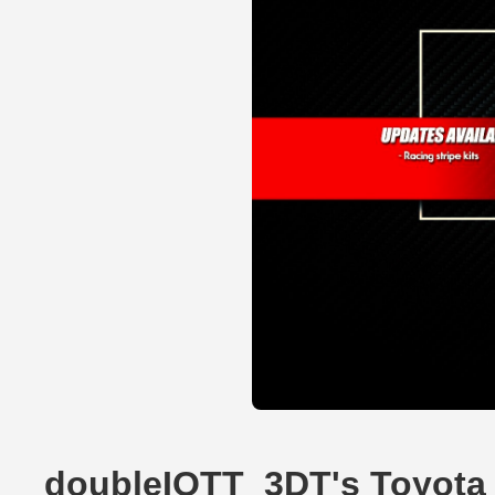
doubleIOTT_3DT's Toyota