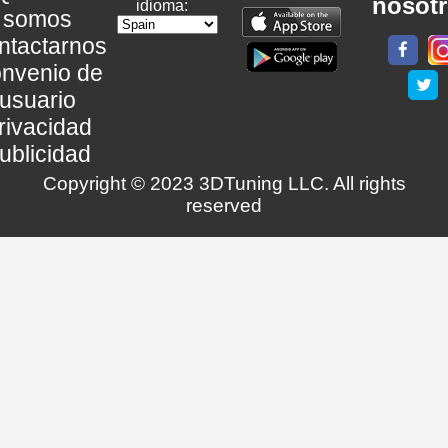
nosot
idioma:
somos
ntactarnos
nvenio de
usuario
rivacidad
ublicidad
Copyright © 2023 3DTuning LLC. All rights
reserved