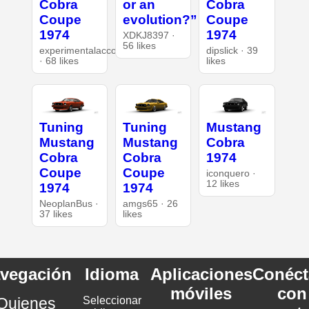
Cobra
or an
Cobra
Coupe
evolution?”
Coupe
1974
1974
XDKJ8397 ·
56 likes
experimentalaccount
dipslick · 39
· 68 likes
likes
Tuning
Tuning
Mustang
Mustang
Mustang
Cobra
Cobra
Cobra
1974
Coupe
Coupe
iconquero ·
12 likes
1974
1974
NeoplanBus ·
amgs65 · 26
37 likes
likes
vegación
Idioma
Aplicaciones
Conéct
móviles
con
Quienes
Seleccionar