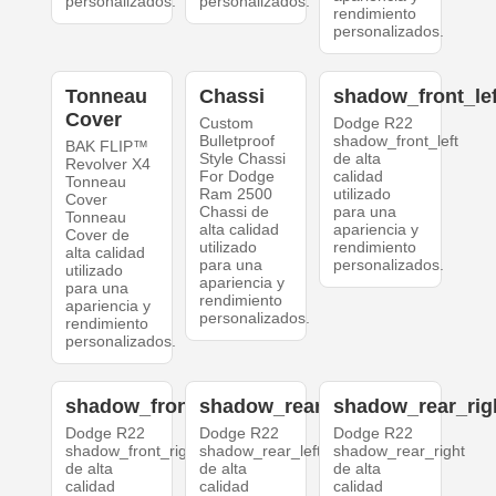
personalizados.
personalizados.
rendimiento
personalizados.
Tonneau
Chassi
shadow_front_lef
Cover
Custom
Dodge R22
Bulletproof
shadow_front_left
BAK FLIP™
Style Chassi
de alta
Revolver X4
For Dodge
calidad
Tonneau
Ram 2500
utilizado
Cover
Chassi de
para una
Tonneau
alta calidad
apariencia y
Cover de
utilizado
rendimiento
alta calidad
para una
personalizados.
utilizado
apariencia y
para una
rendimiento
apariencia y
personalizados.
rendimiento
personalizados.
shadow_front_right
shadow_rear_left
shadow_rear_rig
Dodge R22
Dodge R22
Dodge R22
shadow_front_right
shadow_rear_left
shadow_rear_right
de alta
de alta
de alta
calidad
calidad
calidad