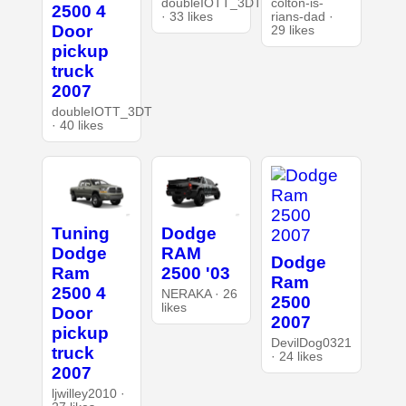
doubleIOTT_3DT
colton-is-
2500 4
· 33 likes
rians-dad ·
Door
29 likes
pickup
truck
2007
doubleIOTT_3DT
· 40 likes
Tuning
Dodge
Dodge
RAM
Dodge
Ram
2500 '03
Ram
2500 4
NERAKA · 26
2500
likes
Door
2007
pickup
DevilDog0321
truck
· 24 likes
2007
ljwilley2010 ·