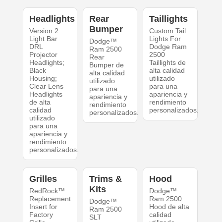
Headlights
Rear
Taillights
Bumper
Version 2
Custom Tail
Light Bar
Lights For
Dodge™
DRL
Dodge Ram
Ram 2500
Projector
2500
Rear
Headlights;
Taillights de
Bumper de
Black
alta calidad
alta calidad
Housing;
utilizado
utilizado
Clear Lens
para una
para una
Headlights
apariencia y
apariencia y
de alta
rendimiento
rendimiento
calidad
personalizados.
personalizados.
utilizado
para una
apariencia y
rendimiento
personalizados.
Grilles
Trims &
Hood
Kits
RedRock™
Dodge™
Replacement
Ram 2500
Dodge™
Insert for
Hood de alta
Ram 2500
Factory
calidad
SLT