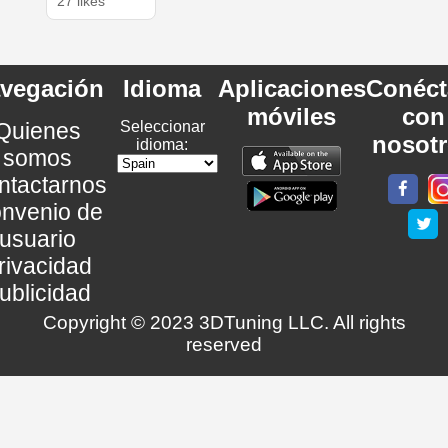
27 likes
vegación
Idioma
Aplicaciones
Conéct
móviles
con
Quienes
Seleccionar
nosot
idioma:
somos
ntactarnos
nvenio de
usuario
rivacidad
ublicidad
Copyright © 2023 3DTuning LLC. All rights
reserved