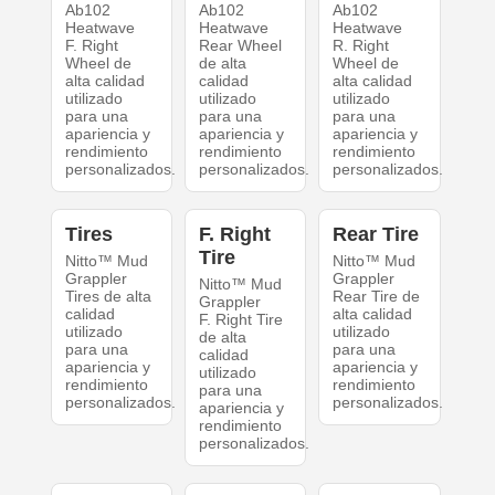
Ab102
Ab102
Ab102
Heatwave
Heatwave
Heatwave
F. Right
Rear Wheel
R. Right
Wheel de
de alta
Wheel de
alta calidad
calidad
alta calidad
utilizado
utilizado
utilizado
para una
para una
para una
apariencia y
apariencia y
apariencia y
rendimiento
rendimiento
rendimiento
personalizados.
personalizados.
personalizados.
Tires
F. Right
Rear Tire
Tire
Nitto™ Mud
Nitto™ Mud
Grappler
Grappler
Nitto™ Mud
Tires de alta
Rear Tire de
Grappler
calidad
alta calidad
F. Right Tire
utilizado
utilizado
de alta
para una
para una
calidad
apariencia y
apariencia y
utilizado
rendimiento
rendimiento
para una
personalizados.
personalizados.
apariencia y
rendimiento
personalizados.