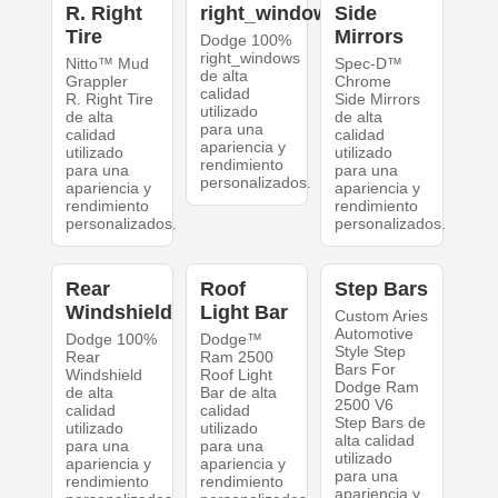
R. Right
right_windows
Side
Tire
Mirrors
Dodge 100%
right_windows
Nitto™ Mud
Spec-D™
de alta
Grappler
Chrome
calidad
R. Right Tire
Side Mirrors
utilizado
de alta
de alta
para una
calidad
calidad
apariencia y
utilizado
utilizado
rendimiento
para una
para una
personalizados.
apariencia y
apariencia y
rendimiento
rendimiento
personalizados.
personalizados.
Rear
Roof
Step Bars
Windshield
Light Bar
Custom Aries
Automotive
Dodge 100%
Dodge™
Style Step
Rear
Ram 2500
Bars For
Windshield
Roof Light
Dodge Ram
de alta
Bar de alta
2500 V6
calidad
calidad
Step Bars de
utilizado
utilizado
alta calidad
para una
para una
utilizado
apariencia y
apariencia y
para una
rendimiento
rendimiento
apariencia y