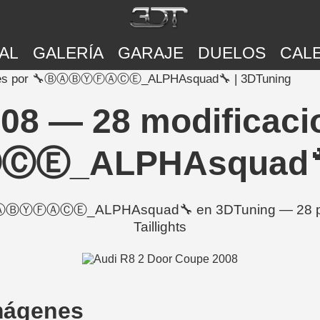
AL
GALERÍA
GARAJE
DUELOS
CAL
iones por 🔧ⒷⒶⒷⓎⒻⒶⒸⒺ_ALPHAsquad🔧 | 3DTuning
08 — 28 modificaci
_ALPHAsquad🔧 |
ⒷⒶⒷⓎⒻⒶⒸⒺ_ALPHAsquad🔧 en 3DTuning — 28 pieza
Taillights
mágenes