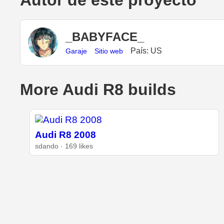
Autor de este proyecto
_BABYFACE_
País: US
Garaje
Sitio web
More Audi R8 builds
Audi R8 2008
sdando · 169 likes