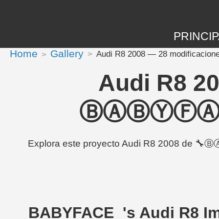
PRINCIP
Home
Gallery
Audi R8 2008 — 28 modificac
Audi R8 20
ⒷⒶⒷⓎⒻⒶⒸⒺ
Explora este proyecto Audi R8 2008 de 
_BABYFACE_'s Audi R8 I