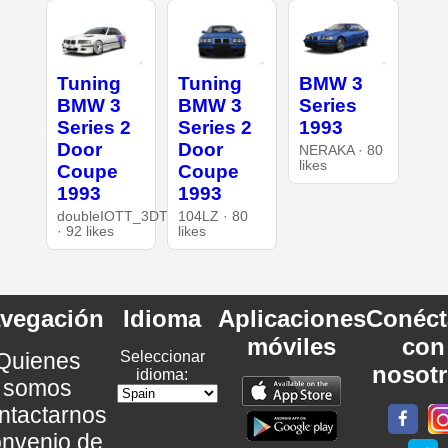
Tuning
Tuning
BMW 3
BMW 3
BMW 3
Series
Series 2
Series 2
1993
Door
Door
NERAKA · 80
likes
Coupe
Coupe
1993
1993
doubleIOTT_3DT
104LZ · 80
· 92 likes
likes
vegación
Idioma
Aplicaciones
Conéct
móviles
con
Quienes
Seleccionar
nosot
idioma:
somos
ntactarnos
nvenio de