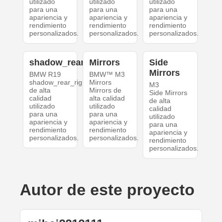
utilizado
utilizado
utilizado
para una
para una
para una
apariencia y
apariencia y
apariencia y
rendimiento
rendimiento
rendimiento
personalizados.
personalizados.
personalizados.
shadow_rear_right
Mirrors
Side
Mirrors
BMW R19
BMW™ M3
shadow_rear_right
Mirrors
M3
de alta
Mirrors de
Side Mirrors
calidad
alta calidad
de alta
utilizado
utilizado
calidad
para una
para una
utilizado
apariencia y
apariencia y
para una
rendimiento
rendimiento
apariencia y
personalizados.
personalizados.
rendimiento
personalizados.
Autor de este proyecto