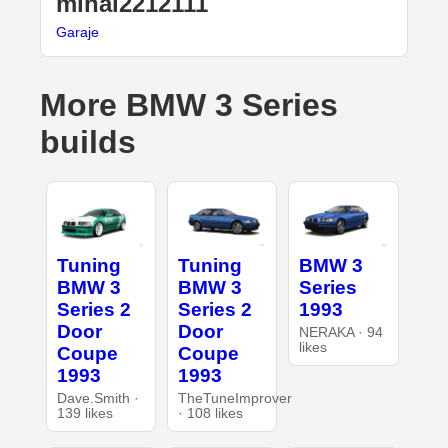
mihai2212111
Garaje
More BMW 3 Series
builds
Tuning
Tuning
BMW 3
BMW 3
BMW 3
Series
Series 2
Series 2
1993
Door
Door
NERAKA · 94
likes
Coupe
Coupe
1993
1993
Dave.Smith ·
TheTuneImprover
139 likes
· 108 likes