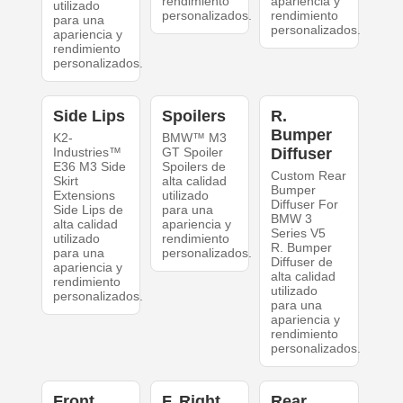
rendimiento
apariencia y
utilizado
personalizados.
rendimiento
para una
personalizados.
apariencia y
rendimiento
personalizados.
Side Lips
Spoilers
R.
Bumper
K2-
BMW™ M3
Industries™
GT Spoiler
Diffuser
E36 M3 Side
Spoilers de
Custom Rear
Skirt
alta calidad
Bumper
Extensions
utilizado
Diffuser For
Side Lips de
para una
BMW 3
alta calidad
apariencia y
Series V5
utilizado
rendimiento
R. Bumper
para una
personalizados.
Diffuser de
apariencia y
alta calidad
rendimiento
utilizado
personalizados.
para una
apariencia y
rendimiento
personalizados.
Front
F. Right
Rear