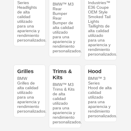
Series
Industries™
BMW™ M3
Headlights
E36 Coupe
Rear
de alta
OEM Style
Bumper
calidad
Smoked Tail
Rear
utilizado
Lights
Bumper de
para una
Taillights de
alta calidad
apariencia y
alta calidad
utilizado
rendimiento
utilizado
para una
personalizados.
para una
apariencia y
apariencia y
rendimiento
rendimiento
personalizados.
personalizados.
Grilles
Trims &
Hood
Kits
BMW
BMW™ 3
Grilles de
Series
BMW™ M3
alta calidad
Hood de alta
Trims & Kits
utilizado
calidad
de alta
para una
utilizado
calidad
apariencia y
para una
utilizado
rendimiento
apariencia y
para una
personalizados.
rendimiento
apariencia y
personalizados.
rendimiento
personalizados.