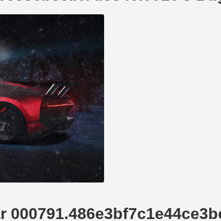
rear 000791.486e3bf7c1e44ce3