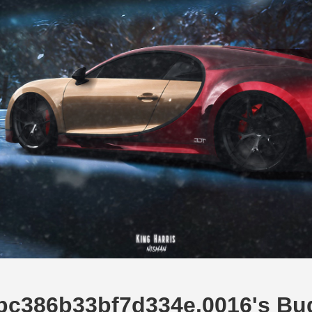
c386b33bf7d334e.0016's Bug