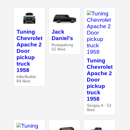
Tuning
Jack
Chevrolet
Daniel's
Apache 2
lhutagalung ·
62 likes
Door
pickup
Tuning
truck
Chevrolet
1958
Apache 2
killerBuilds ·
Door
84 likes
pickup
truck
1958
Sergey.A · 52
likes