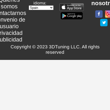
nosot
idioma:
somos
ntactarnos
nvenio de
usuario
rivacidad
ublicidad
Copyright © 2023 3DTuning LLC. All rights
reserved