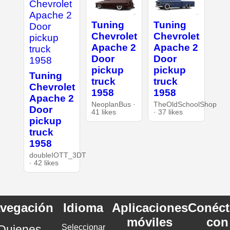
Tuning
Tuning
Chevrolet
Chevrolet
Apache 2
Apache 2
Door
Door
pickup
pickup
Tuning
truck
truck
Chevrolet
1958
1958
Apache 2
NeoplanBus ·
TheOldSchoolShop
Door
41 likes
· 37 likes
pickup
truck
1958
doubleIOTT_3DT
· 42 likes
vegación
Idioma
Aplicaciones
Conéct
móviles
con
Quienes
Seleccionar