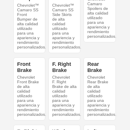
Camaro
Chevrolet™
Chevrolet™
Spoilers de
Camaro SS
Camaro SS
alta calidad
Front
Side Skirts
utilizado
Bumper de
de alta
para una
alta calidad
calidad
apariencia y
utilizado
utilizado
rendimiento
para una
para una
personalizados.
apariencia y
apariencia y
rendimiento
rendimiento
personalizados.
personalizados.
Front
F. Right
Rear
Brake
Brake
Brake
Chevrolet
Chevrolet
Chevrolet
Front Brake
F. Right
Rear Brake
de alta
Brake de alta
de alta
calidad
calidad
calidad
utilizado
utilizado
utilizado
para una
para una
para una
apariencia y
apariencia y
apariencia y
rendimiento
rendimiento
rendimiento
personalizados.
personalizados.
personalizados.