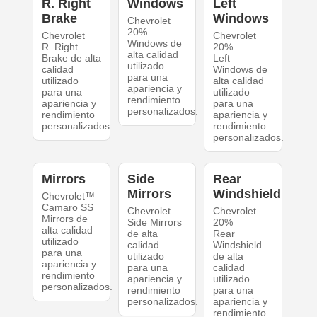
R. Right
Windows
Left
Brake
Windows
Chevrolet
20%
Chevrolet
Chevrolet
Windows de
R. Right
20%
alta calidad
Brake de alta
Left
utilizado
calidad
Windows de
para una
utilizado
alta calidad
apariencia y
para una
utilizado
rendimiento
apariencia y
para una
personalizados.
rendimiento
apariencia y
personalizados.
rendimiento
personalizados.
Mirrors
Side
Rear
Mirrors
Windshield
Chevrolet™
Camaro SS
Chevrolet
Chevrolet
Mirrors de
Side Mirrors
20%
alta calidad
de alta
Rear
utilizado
calidad
Windshield
para una
utilizado
de alta
apariencia y
para una
calidad
rendimiento
apariencia y
utilizado
personalizados.
rendimiento
para una
personalizados.
apariencia y
rendimiento