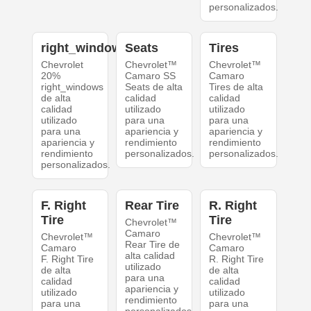
personalizados.
right_windows
Seats
Tires
Chevrolet
Chevrolet™
Chevrolet™
20%
Camaro SS
Camaro
right_windows
Seats de alta
Tires de alta
de alta
calidad
calidad
calidad
utilizado
utilizado
utilizado
para una
para una
para una
apariencia y
apariencia y
apariencia y
rendimiento
rendimiento
rendimiento
personalizados.
personalizados.
personalizados.
F. Right
Rear Tire
R. Right
Tire
Tire
Chevrolet™
Camaro
Chevrolet™
Chevrolet™
Rear Tire de
Camaro
Camaro
alta calidad
F. Right Tire
R. Right Tire
utilizado
de alta
de alta
para una
calidad
calidad
apariencia y
utilizado
utilizado
rendimiento
para una
para una