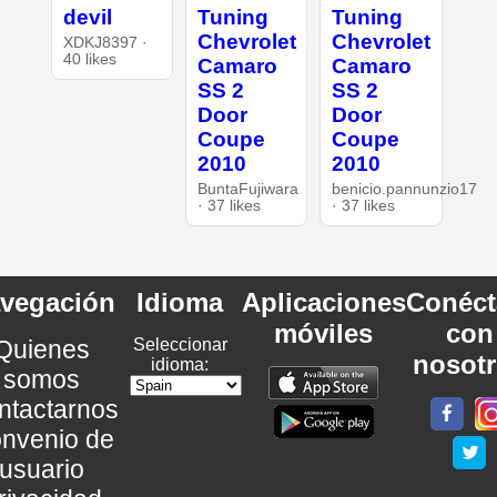
devil
Tuning
Tuning
Chevrolet
Chevrolet
XDKJ8397 ·
40 likes
Camaro
Camaro
SS 2
SS 2
Door
Door
Coupe
Coupe
2010
2010
BuntaFujiwara
benicio.pannunzio17
· 37 likes
· 37 likes
vegación
Idioma
Aplicaciones
Conéct
móviles
con
Quienes
Seleccionar
nosot
idioma:
somos
ntactarnos
nvenio de
usuario