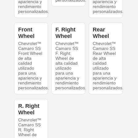
personalizados.
apariencia y
apariencia y
rendimiento
rendimiento
personalizados.
personalizados.
Front
F. Right
Rear
Wheel
Wheel
Wheel
Chevrolet™
Chevrolet™
Chevrolet™
Camaro SS
Camaro SS
Camaro SS
Front Wheel
F. Right
Rear Wheel
de alta
Wheel de
de alta
calidad
alta calidad
calidad
utilizado
utilizado
utilizado
para una
para una
para una
apariencia y
apariencia y
apariencia y
rendimiento
rendimiento
rendimiento
personalizados.
personalizados.
personalizados.
R. Right
Wheel
Chevrolet™
Camaro SS
R. Right
Wheel de