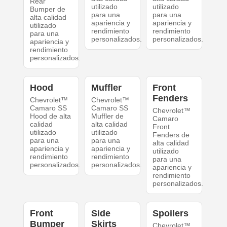
Rear
utilizado
utilizado
Bumper de
para una
para una
alta calidad
apariencia y
apariencia y
utilizado
rendimiento
rendimiento
para una
personalizados.
personalizados.
apariencia y
rendimiento
personalizados.
Hood
Muffler
Front
Fenders
Chevrolet™
Chevrolet™
Camaro SS
Camaro SS
Chevrolet™
Hood de alta
Muffler de
Camaro
calidad
alta calidad
Front
utilizado
utilizado
Fenders de
para una
para una
alta calidad
apariencia y
apariencia y
utilizado
rendimiento
rendimiento
para una
personalizados.
personalizados.
apariencia y
rendimiento
personalizados.
Front
Side
Spoilers
Bumper
Skirts
Chevrolet™