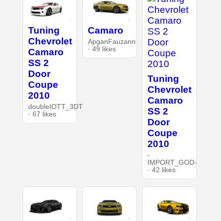
Tuning
Camaro
Chevrolet
ApganFauzann
· 49 likes
Camaro
SS 2
Door
Tuning
Coupe
Chevrolet
2010
Camaro
doubleIOTT_3DT
SS 2
· 67 likes
Door
Coupe
2010
-
IMPORT_GOD-
· 42 likes