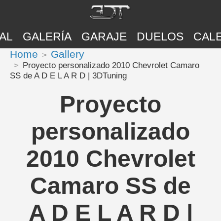
AL
GALERÍA
GARAJE
DUELOS
CAL
Home
Gallery
Proyecto personalizado 2010 Chevrolet Camaro
SS de A D E L A R D | 3DTuning
Proyecto
personalizado
2010 Chevrolet
Camaro SS de
A D E L A R D |