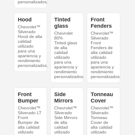
personalizados.
Hood
Tinted
Front
glass
Fenders
Chevrolet™
Silverado
Chevrolet
Chevrolet™
Hood de alta
80%
Silverado
calidad
Tinted glass
Front
utilizado
de alta
Fenders de
para una
calidad
alta calidad
apariencia y
utilizado
utilizado
rendimiento
para una
para una
personalizados.
apariencia y
apariencia y
rendimiento
rendimiento
personalizados.
personalizados.
Front
Side
Tonneau
Bumper
Mirrors
Cover
Chevrolet™
Chevrolet™
Chevrolet™
Silverado LT
Silverado
Silverado
Front
Side Mirrors
Tonneau
Bumper de
de alta
Cover de
alta calidad
calidad
alta calidad
utilizado
utilizado
utilizado