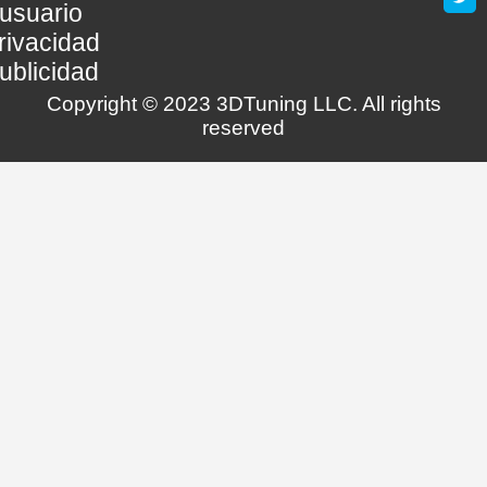
usuario
rivacidad
ublicidad
Copyright © 2023 3DTuning LLC. All rights
reserved