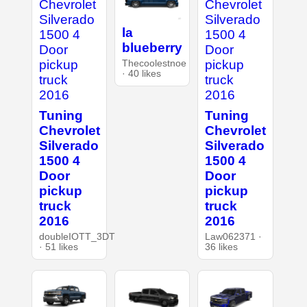
la
blueberry
Thecoolestnoe
· 40 likes
Tuning
Tuning
Chevrolet
Chevrolet
Silverado
Silverado
1500 4
1500 4
Door
Door
pickup
pickup
truck
truck
2016
2016
doubleIOTT_3DT
Law062371 ·
· 51 likes
36 likes