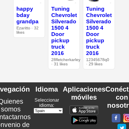
happy
Tuning
Tuning
bday
Chevrolet
Chevrolet
grandpa
Silverado
Silverado
1500 4
1500 4
Ezaritto · 32
likes
Door
Door
pickup
pickup
truck
truck
2016
2016
28fletcherkarley
12345678q0
· 31 likes
· 29 likes
vegación
Idioma
Aplicaciones
Conéct
móviles
con
Quienes
Seleccionar
nosot
idioma:
somos
ntactarnos
nvenio de