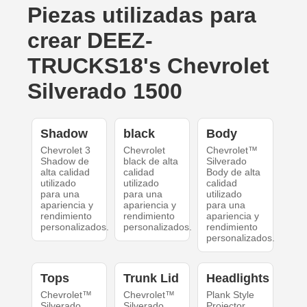
Piezas utilizadas para
crear DEEZ-
TRUCKS18's Chevrolet
Silverado 1500
Shadow
black
Body
Chevrolet 3
Chevrolet
Chevrolet™
Shadow de
black de alta
Silverado
alta calidad
calidad
Body de alta
utilizado
utilizado
calidad
para una
para una
utilizado
apariencia y
apariencia y
para una
rendimiento
rendimiento
apariencia y
personalizados.
personalizados.
rendimiento
personalizados.
Tops
Trunk Lid
Headlights
Chevrolet™
Chevrolet™
Plank Style
Silverado
Silverado
Projector