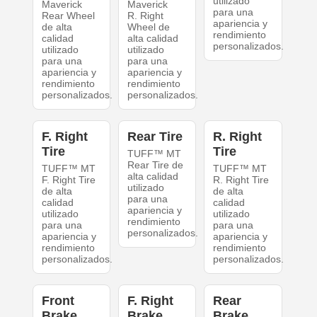
utilizado
Maverick
Maverick
para una
Rear Wheel
R. Right
apariencia y
de alta
Wheel de
rendimiento
calidad
alta calidad
personalizados.
utilizado
utilizado
para una
para una
apariencia y
apariencia y
rendimiento
rendimiento
personalizados.
personalizados.
F. Right
Rear Tire
R. Right
Tire
Tire
TUFF™ MT
Rear Tire de
TUFF™ MT
TUFF™ MT
alta calidad
F. Right Tire
R. Right Tire
utilizado
de alta
de alta
para una
calidad
calidad
apariencia y
utilizado
utilizado
rendimiento
para una
para una
personalizados.
apariencia y
apariencia y
rendimiento
rendimiento
personalizados.
personalizados.
Front
F. Right
Rear
Brake
Brake
Brake