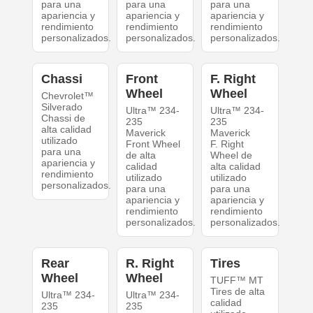
para una
para una
para una
apariencia y
apariencia y
apariencia y
rendimiento
rendimiento
rendimiento
personalizados.
personalizados.
personalizados.
Chassi
Front
F. Right
Wheel
Wheel
Chevrolet™
Silverado
Ultra™ 234-
Ultra™ 234-
Chassi de
235
235
alta calidad
Maverick
Maverick
utilizado
Front Wheel
F. Right
para una
de alta
Wheel de
apariencia y
calidad
alta calidad
rendimiento
utilizado
utilizado
personalizados.
para una
para una
apariencia y
apariencia y
rendimiento
rendimiento
personalizados.
personalizados.
Rear
R. Right
Tires
Wheel
Wheel
TUFF™ MT
Tires de alta
Ultra™ 234-
Ultra™ 234-
calidad
235
235