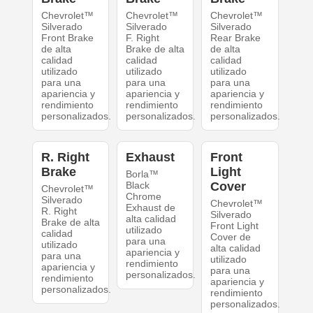
Chevrolet™
Chevrolet™
Chevrolet™
Silverado
Silverado
Silverado
Front Brake
F. Right
Rear Brake
de alta
Brake de alta
de alta
calidad
calidad
calidad
utilizado
utilizado
utilizado
para una
para una
para una
apariencia y
apariencia y
apariencia y
rendimiento
rendimiento
rendimiento
personalizados.
personalizados.
personalizados.
R. Right
Exhaust
Front
Brake
Light
Borla™
Black
Cover
Chevrolet™
Chrome
Silverado
Chevrolet™
Exhaust de
R. Right
Silverado
alta calidad
Brake de alta
Front Light
utilizado
calidad
Cover de
para una
utilizado
alta calidad
apariencia y
para una
utilizado
rendimiento
apariencia y
para una
personalizados.
rendimiento
apariencia y
personalizados.
rendimiento
personalizados.