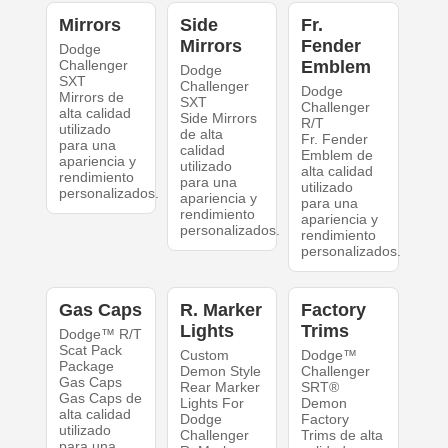
Mirrors
Side
Fr.
Mirrors
Fender
Dodge
Challenger
Emblem
Dodge
SXT
Challenger
Dodge
Mirrors de
SXT
Challenger
alta calidad
Side Mirrors
R/T
utilizado
de alta
Fr. Fender
para una
calidad
Emblem de
apariencia y
utilizado
alta calidad
rendimiento
para una
utilizado
personalizados.
apariencia y
para una
rendimiento
apariencia y
personalizados.
rendimiento
personalizados.
Gas Caps
R. Marker
Factory
Lights
Trims
Dodge™ R/T
Scat Pack
Custom
Dodge™
Package
Demon Style
Challenger
Gas Caps
Rear Marker
SRT®
Gas Caps de
Lights For
Demon
alta calidad
Dodge
Factory
utilizado
Challenger
Trims de alta
para una