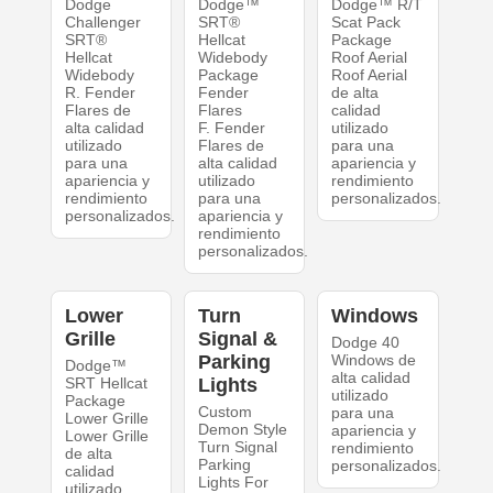
Dodge
Dodge™
Dodge™ R/T
Challenger
SRT®
Scat Pack
SRT®
Hellcat
Package
Hellcat
Widebody
Roof Aerial
Widebody
Package
Roof Aerial
R. Fender
Fender
de alta
Flares de
Flares
calidad
alta calidad
F. Fender
utilizado
utilizado
Flares de
para una
para una
alta calidad
apariencia y
apariencia y
utilizado
rendimiento
rendimiento
para una
personalizados.
personalizados.
apariencia y
rendimiento
personalizados.
Lower
Turn
Windows
Grille
Signal &
Dodge 40
Parking
Windows de
Dodge™
alta calidad
SRT Hellcat
Lights
utilizado
Package
Custom
para una
Lower Grille
Demon Style
apariencia y
Lower Grille
Turn Signal
rendimiento
de alta
Parking
personalizados.
calidad
Lights For
utilizado