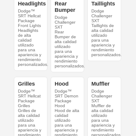
Headlights
Rear
Taillights
Bumper
Dodge™
Dodge
SRT Hellcat
Challenger
Dodge
Package
SXT
Challenger
Front Lights
Taillights de
SXT
Headlights
alta calidad
Rear
de alta
utilizado
Bumper de
calidad
para una
alta calidad
utilizado
apariencia y
utilizado
para una
rendimiento
para una
apariencia y
personalizados.
apariencia y
rendimiento
rendimiento
personalizados.
personalizados.
Grilles
Hood
Muffler
Dodge™
Dodge™
Dodge
SRT Hellcat
SRT Demon
Challenger
Package
Package
SXT
Grilles
Hood
Muffler de
Grilles de
Hood de alta
alta calidad
alta calidad
calidad
utilizado
utilizado
utilizado
para una
para una
para una
apariencia y
apariencia y
apariencia y
rendimiento
rendimiento
rendimiento
personalizados.