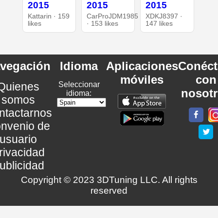
2015
2015
2015
Kattarin · 159
CarProJDM1985
XDKJ8397 ·
likes
· 153 likes
147 likes
vegación
Idioma
Aplicaciones
Conéct
móviles
con
Quienes
Seleccionar
nosot
idioma:
somos
ntactarnos
nvenio de
usuario
rivacidad
ublicidad
Copyright © 2023 3DTuning LLC. All rights
reserved