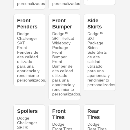
personalizados.
personalizados.
Front
Front
Side
Fenders
Bumper
Skirts
Dodge
Dodge™
Dodge™
Challenger
SRT Hellcat
SXT
SXT
Widebody
Package
Front
Package
Sides
Fenders de
Front
Side Skirts
alta calidad
Bumper
de alta
utilizado
Front
calidad
para una
Bumper de
utilizado
apariencia y
alta calidad
para una
rendimiento
utilizado
apariencia y
personalizados.
para una
rendimiento
apariencia y
personalizados.
rendimiento
personalizados.
Spoilers
Front
Rear
Tires
Tires
Dodge
Challenger
Dodge
Dodge
SRT®
Front Tires
Rear Tires