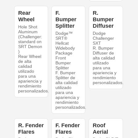
Rear
F.
R.
Wheel
Bumper
Bumper
Splitter
Diffuser
Hole Shot
Aluminum
Dodge™
Dodge
(Challenger:
SRT®
Challenger
standard on
Hellcat
SXT
SRT Demon
Widebody
R. Bumper
)
Package
Diffuser de
Rear Wheel
Front
alta calidad
de alta
Bumper
utilizado
calidad
Splitter
para una
utilizado
F. Bumper
apariencia y
para una
Splitter de
rendimiento
apariencia y
alta calidad
personalizados.
rendimiento
utilizado
personalizados.
para una
apariencia y
rendimiento
personalizados.
R. Fender
F. Fender
Roof
Flares
Flares
Aerial