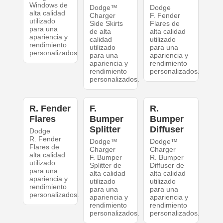
Windows de
Dodge™
Dodge
alta calidad
Charger
F. Fender
utilizado
Side Skirts
Flares de
para una
de alta
alta calidad
apariencia y
calidad
utilizado
rendimiento
utilizado
para una
personalizados.
para una
apariencia y
apariencia y
rendimiento
rendimiento
personalizados.
personalizados.
R. Fender
F.
R.
Flares
Bumper
Bumper
Splitter
Diffuser
Dodge
R. Fender
Dodge™
Dodge™
Flares de
Charger
Charger
alta calidad
F. Bumper
R. Bumper
utilizado
Splitter de
Diffuser de
para una
alta calidad
alta calidad
apariencia y
utilizado
utilizado
rendimiento
para una
para una
personalizados.
apariencia y
apariencia y
rendimiento
rendimiento
personalizados.
personalizados.