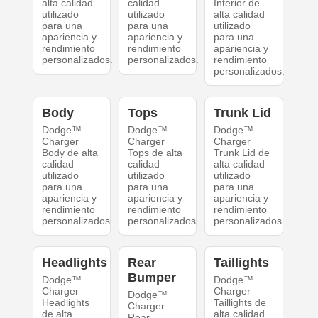
alta calidad
calidad
Interior de
utilizado
utilizado
alta calidad
para una
para una
utilizado
apariencia y
apariencia y
para una
rendimiento
rendimiento
apariencia y
personalizados.
personalizados.
rendimiento
personalizados.
Body
Tops
Trunk Lid
Dodge™
Dodge™
Dodge™
Charger
Charger
Charger
Body de alta
Tops de alta
Trunk Lid de
calidad
calidad
alta calidad
utilizado
utilizado
utilizado
para una
para una
para una
apariencia y
apariencia y
apariencia y
rendimiento
rendimiento
rendimiento
personalizados.
personalizados.
personalizados.
Headlights
Rear
Taillights
Bumper
Dodge™
Dodge™
Charger
Charger
Dodge™
Headlights
Taillights de
Charger
de alta
alta calidad
Rear