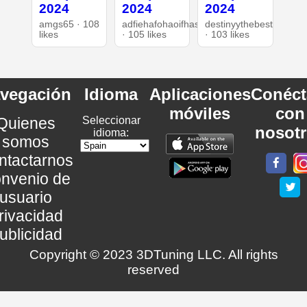
2024
2024
2024
amgs65 · 108
adfiehafohaoifhasd
destinyythebest
likes
· 105 likes
· 103 likes
vegación
Idioma
Aplicaciones
Conéct
móviles
con
Quienes
Seleccionar
nosot
idioma:
somos
ntactarnos
nvenio de
usuario
rivacidad
ublicidad
Copyright © 2023 3DTuning LLC. All rights
reserved