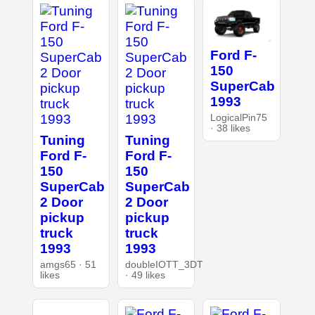
Ford F-
150
SuperCab
1993
LogicalPin75
· 38 likes
Tuning
Tuning
Ford F-
Ford F-
150
150
SuperCab
SuperCab
2 Door
2 Door
pickup
pickup
truck
truck
1993
1993
amgs65 · 51
doubleIOTT_3DT
likes
· 49 likes