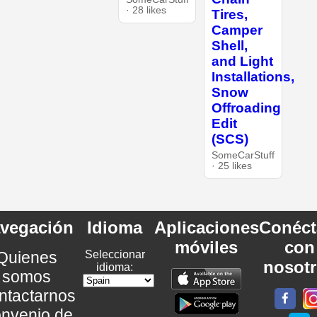
· 28 likes
Tires,
Camper
Shell,
and Light
Installations,
Snow
Offroading
Edit
(SCS)
SomeCarStuff
· 25 likes
vegación
Idioma
Aplicaciones
Conéct
móviles
con
Quienes
Seleccionar
nosot
idioma:
somos
ntactarnos
nvenio de