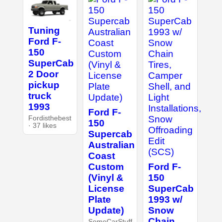
Tuning
Ford F-
150
SuperCab
2 Door
pickup
truck
1993
Ford F-
Fordisthebest
150
· 37 likes
Supercab
Australian
Coast
Custom
Ford F-
(Vinyl &
150
License
SuperCab
Plate
1993 w/
Update)
Snow
Chain
SomeCarStuff