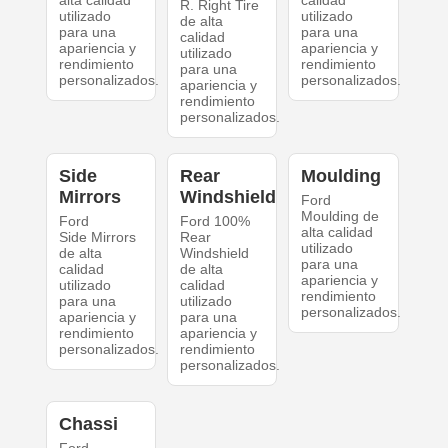
alta calidad
calidad
R. Right Tire
utilizado
utilizado
de alta
para una
para una
calidad
apariencia y
apariencia y
utilizado
rendimiento
rendimiento
para una
personalizados.
personalizados.
apariencia y
rendimiento
personalizados.
Side
Rear
Moulding
Mirrors
Windshield
Ford
Moulding de
Ford
Ford 100%
alta calidad
Side Mirrors
Rear
utilizado
de alta
Windshield
para una
calidad
de alta
apariencia y
utilizado
calidad
rendimiento
para una
utilizado
personalizados.
apariencia y
para una
rendimiento
apariencia y
personalizados.
rendimiento
personalizados.
Chassi