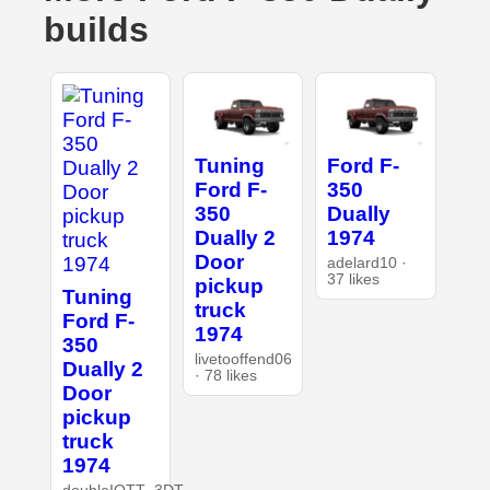
builds
Tuning
Ford F-
Ford F-
350
350
Dually
Dually 2
1974
Door
adelard10 ·
37 likes
pickup
Tuning
truck
Ford F-
1974
350
livetooffend06
Dually 2
· 78 likes
Door
pickup
truck
1974