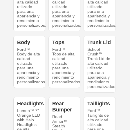
alta calidad
calidad
alta calidad
utilizado
utilizado
utilizado
para una
para una
para una
apariencia y
apariencia y
apariencia y
rendimiento
rendimiento
rendimiento
personalizados.
personalizados.
personalizados.
Body
Tops
Trunk Lid
Ford™
Ford™
School
Body de alta
Tops de alta
Crush™
calidad
calidad
Trunk Lid de
utilizado
utilizado
alta calidad
para una
para una
utilizado
apariencia y
apariencia y
para una
rendimiento
rendimiento
apariencia y
personalizados.
personalizados.
rendimiento
personalizados.
Headlights
Rear
Taillights
Bumper
Lumen™ 7"
Ford™
Orange LED
Taillights de
Road
with Halo
alta calidad
Armor™
Headlights
utilizado
Stealth
de alta
para una