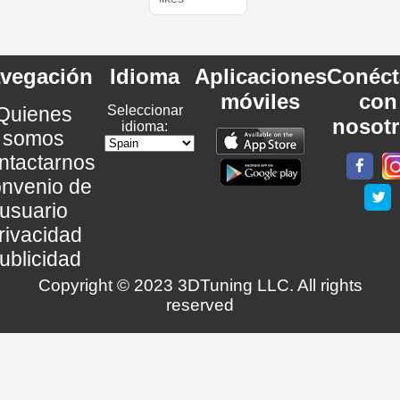
vegación
Idioma
Aplicaciones
Conéct
móviles
con
Quienes
Seleccionar
nosot
idioma:
somos
ntactarnos
nvenio de
usuario
rivacidad
ublicidad
Copyright © 2023 3DTuning LLC. All rights
reserved