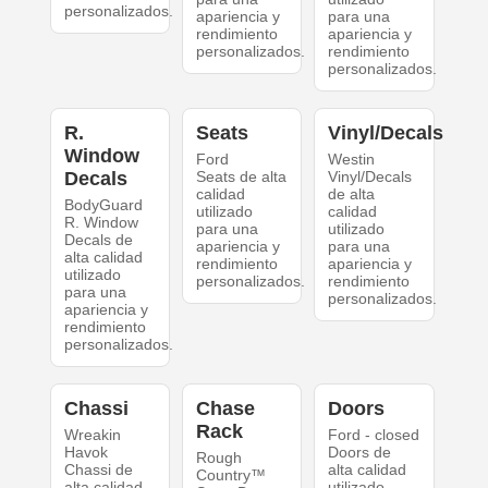
personalizados.
apariencia y
para una
rendimiento
apariencia y
personalizados.
rendimiento
personalizados.
R.
Seats
Vinyl/Decals
Window
Ford
Westin
Decals
Seats de alta
Vinyl/Decals
calidad
de alta
BodyGuard
utilizado
calidad
R. Window
para una
utilizado
Decals de
apariencia y
para una
alta calidad
rendimiento
apariencia y
utilizado
personalizados.
rendimiento
para una
personalizados.
apariencia y
rendimiento
personalizados.
Chassi
Chase
Doors
Rack
Wreakin
Ford - closed
Havok
Doors de
Rough
Chassi de
alta calidad
Country™
alta calidad
utilizado