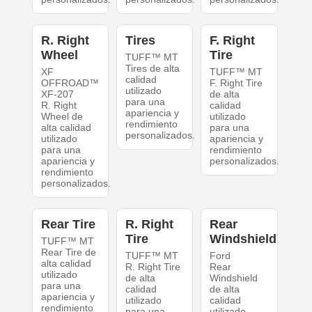
R. Right
Tires
F. Right
Wheel
Tire
TUFF™ MT
Tires de alta
XF
TUFF™ MT
calidad
OFFROAD™
F. Right Tire
utilizado
XF-207
de alta
para una
R. Right
calidad
apariencia y
Wheel de
utilizado
rendimiento
alta calidad
para una
personalizados.
utilizado
apariencia y
para una
rendimiento
apariencia y
personalizados.
rendimiento
personalizados.
Rear Tire
R. Right
Rear
Tire
Windshield
TUFF™ MT
Rear Tire de
TUFF™ MT
Ford
alta calidad
R. Right Tire
Rear
utilizado
de alta
Windshield
para una
calidad
de alta
apariencia y
utilizado
calidad
rendimiento
para una
utilizado