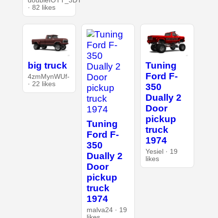
doubleIOTT_3DT
· 82 likes
big truck
Tuning
Ford F-
4zmMynWUf-
· 22 likes
350
Dually 2
Door
pickup
Tuning
truck
Ford F-
1974
350
Yesiel · 19
Dually 2
likes
Door
pickup
truck
1974
malva24 · 19
likes