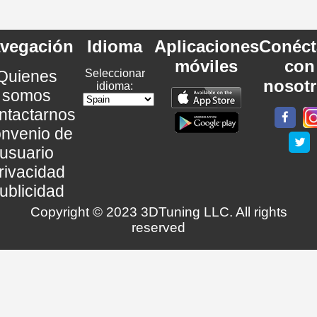
vegación
Idioma
Aplicaciones
Conéct
móviles
con
Quienes
Seleccionar
nosot
idioma:
somos
ntactarnos
nvenio de
usuario
rivacidad
ublicidad
Copyright © 2023 3DTuning LLC. All rights
reserved