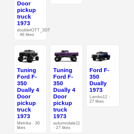
Door
pickup
truck
1973
doubleIOTT_3DT
· 46 likes
Tuning
Tuning
Ford F-
Ford F-
Ford F-
350
350
350
Dually
Dually 4
Dually 4
1973
Door
Door
Lambo12 ·
27 likes
pickup
pickup
truck
truck
1973
1973
Metrika · 30
autumndale11
likes
· 27 likes