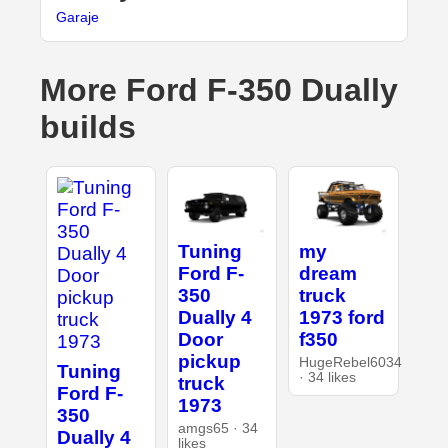
Garaje
More Ford F-350 Dually
builds
Tuning
my
Ford F-
dream
350
truck
Dually 4
1973 ford
Door
f350
pickup
HugeRebel6034
Tuning
· 34 likes
truck
Ford F-
1973
350
amgs65 · 34
Dually 4
likes