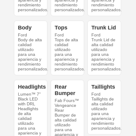
apariencia y
apariencia y
apariencia y
rendimiento
rendimiento
rendimiento
personalizados.
personalizados.
personalizados.
Body
Tops
Trunk Lid
Ford
Ford
Ford
Body de alta
Tops de alta
Trunk Lid de
calidad
calidad
alta calidad
utilizado
utilizado
utilizado
para una
para una
para una
apariencia y
apariencia y
apariencia y
rendimiento
rendimiento
rendimiento
personalizados.
personalizados.
personalizados.
Headlights
Rear
Taillights
Bumper
Lumen™ 7"
Ford
Black LED
Taillights de
Fab Fours™
with DRL
alta calidad
Vengeance
Headlights
utilizado
Rear
de alta
para una
Bumper de
calidad
apariencia y
alta calidad
utilizado
rendimiento
utilizado
para una
personalizados.
para una
apariencia y
apariencia y