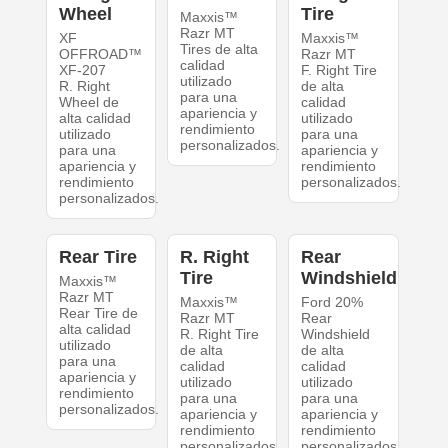
Wheel
Tire
Maxxis™
Razr MT
XF
Maxxis™
Tires de alta
OFFROAD™
Razr MT
calidad
XF-207
F. Right Tire
utilizado
R. Right
de alta
para una
Wheel de
calidad
apariencia y
alta calidad
utilizado
rendimiento
utilizado
para una
personalizados.
para una
apariencia y
apariencia y
rendimiento
rendimiento
personalizados.
personalizados.
Rear Tire
R. Right
Rear
Tire
Windshield
Maxxis™
Razr MT
Maxxis™
Ford 20%
Rear Tire de
Razr MT
Rear
alta calidad
R. Right Tire
Windshield
utilizado
de alta
de alta
para una
calidad
calidad
apariencia y
utilizado
utilizado
rendimiento
para una
para una
personalizados.
apariencia y
apariencia y
rendimiento
rendimiento
personalizados.
personalizados.