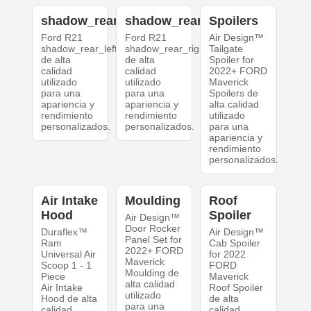
shadow_rear_left
shadow_rear_right
Spoilers
Ford R21
Ford R21
Air Design™
shadow_rear_left
shadow_rear_right
Tailgate
de alta
de alta
Spoiler for
calidad
calidad
2022+ FORD
utilizado
utilizado
Maverick
para una
para una
Spoilers de
apariencia y
apariencia y
alta calidad
rendimiento
rendimiento
utilizado
personalizados.
personalizados.
para una
apariencia y
rendimiento
personalizados.
Air Intake
Moulding
Roof
Hood
Spoiler
Air Design™
Door Rocker
Duraflex™
Air Design™
Panel Set for
Ram
Cab Spoiler
2022+ FORD
Universal Air
for 2022
Maverick
Scoop 1 - 1
FORD
Moulding de
Piece
Maverick
alta calidad
Air Intake
Roof Spoiler
utilizado
Hood de alta
de alta
para una
calidad
calidad