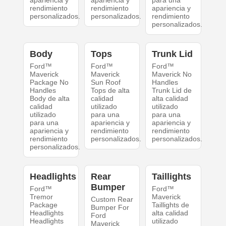
apariencia y
apariencia y
para una
rendimiento
rendimiento
apariencia y
personalizados.
personalizados.
rendimiento
personalizados.
Body
Tops
Trunk Lid
Ford™
Ford™
Ford™
Maverick
Maverick
Maverick No
Package No
Sun Roof
Handles
Handles
Tops de alta
Trunk Lid de
Body de alta
calidad
alta calidad
calidad
utilizado
utilizado
utilizado
para una
para una
para una
apariencia y
apariencia y
apariencia y
rendimiento
rendimiento
rendimiento
personalizados.
personalizados.
personalizados.
Headlights
Rear
Taillights
Bumper
Ford™
Ford™
Tremor
Maverick
Custom Rear
Package
Taillights de
Bumper For
Headlights
alta calidad
Ford
Headlights
utilizado
Maverick