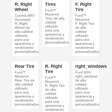
R. Right
Tires
F. Right
Wheel
Tire
Ford™
Maverick
Cosmis MR7
Ford™
Tires de alta
Gunmetal
Maverick
calidad
R. Right
F. Right Tire
utilizado
Wheel de
de alta
para una
alta calidad
calidad
apariencia y
utilizado
utilizado
rendimiento
para una
para una
personalizados.
apariencia y
apariencia y
rendimiento
rendimiento
personalizados.
personalizados.
Rear Tire
R. Right
right_windows
Tire
Ford™
Ford 40%
Maverick
right_windows
Ford™
Rear Tire de
de alta
Maverick
alta calidad
calidad
R. Right Tire
utilizado
utilizado
de alta
para una
para una
calidad
apariencia y
apariencia y
utilizado
rendimiento
rendimiento
para una
personalizados.
personalizados.
apariencia y
rendimiento