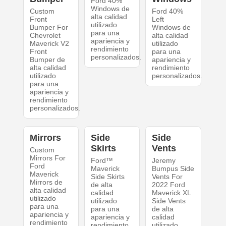
Ford 40%
Windows de
Custom
Ford 40%
alta calidad
Front
Left
utilizado
Bumper For
Windows de
para una
Chevrolet
alta calidad
apariencia y
Maverick V2
utilizado
rendimiento
Front
para una
personalizados.
Bumper de
apariencia y
alta calidad
rendimiento
utilizado
personalizados.
para una
apariencia y
rendimiento
personalizados.
Mirrors
Side
Side
Skirts
Vents
Custom
Mirrors For
Ford™
Jeremy
Ford
Maverick
Bumpus Side
Maverick
Side Skirts
Vents For
Mirrors de
de alta
2022 Ford
alta calidad
calidad
Maverick XL
utilizado
utilizado
Side Vents
para una
para una
de alta
apariencia y
apariencia y
calidad
rendimiento
rendimiento
utilizado