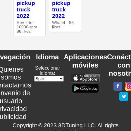
pickup
pickup
truck
truck
2022
2022
Rev-it-to-
Whatt4 · 86
10000-rpm ·
likes
86 likes
vegación
Idioma
Aplicaciones
Conéct
móviles
con
Quienes
Seleccionar
nosot
idioma:
somos
ntactarnos
nvenio de
usuario
rivacidad
ublicidad
Copyright © 2023 3DTuning LLC. All rights