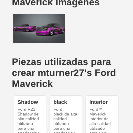
Maverick Imágenes
Piezas utilizadas para
crear mturner27's Ford
Maverick
Shadow
black
Interior
Ford R21
Ford
Ford™
Shadow de
black de alta
Maverick
alta calidad
calidad
Interior de
utilizado
utilizado
alta calidad
para una
para una
utilizado