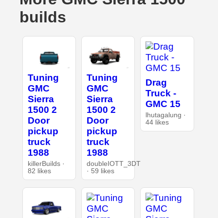
builds
Tuning
Tuning
Drag
GMC
GMC
Truck -
Sierra
Sierra
GMC 15
1500 2
1500 2
lhutagalung ·
Door
Door
44 likes
pickup
pickup
truck
truck
1988
1988
killerBuilds ·
doubleIOTT_3DT
82 likes
· 59 likes