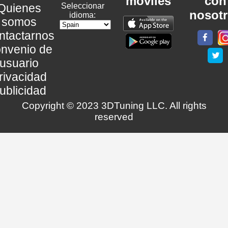
móviles
con
Quienes
Seleccionar
nosot
idioma:
somos
ntactarnos
nvenio de
usuario
rivacidad
ublicidad
Copyright © 2023 3DTuning LLC. All rights
reserved