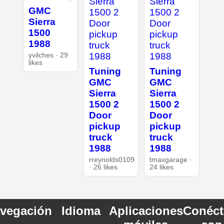
GMC
Sierra
1500
1988
yvilches · 29
likes
Tuning
Tuning
GMC
GMC
Sierra
Sierra
1500 2
1500 2
Door
Door
pickup
pickup
truck
truck
1988
1988
rreynolds0109
tmaxgarage ·
· 26 likes
24 likes
vegación
Idioma
Aplicaciones
Conéct