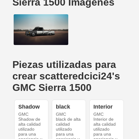
Sierra 1500 Imágenes
Piezas utilizadas para
crear scatteredcici24's
GMC Sierra 1500
Shadow
black
Interior
GMC
GMC
GMC
Shadow de
black de alta
Interior de
alta calidad
calidad
alta calidad
utilizado
utilizado
utilizado
para una
para una
para una