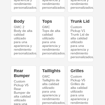
apariencia y
apariencia y
apariencia y
rendimiento
rendimiento
rendimiento
personalizados.
personalizados.
personalizados.
Body
Tops
Trunk Lid
GMC 2
GMC
Custom
Body de alta
Tops de alta
Pickup V1
calidad
calidad
Trunk Lid de
utilizado
utilizado
alta calidad
para una
para una
utilizado
apariencia y
apariencia y
para una
rendimiento
rendimiento
apariencia y
personalizados.
personalizados.
rendimiento
personalizados.
Rear
Taillights
Grilles
Bumper
GMC
Custom
Taillights de
Pickup V5
Custom
alta calidad
Grilles de
Pickup V5
utilizado
alta calidad
Rear
para una
utilizado
Bumper de
apariencia y
para una
alta calidad
rendimiento
apariencia y
utilizado
personalizados.
rendimiento
para una