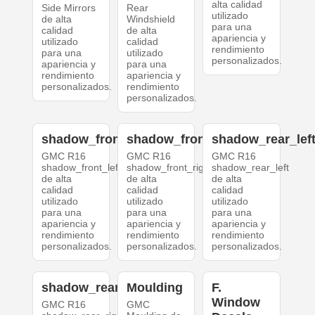
alta calidad
Side Mirrors
Rear
utilizado
de alta
Windshield
para una
calidad
de alta
apariencia y
utilizado
calidad
rendimiento
para una
utilizado
personalizados.
apariencia y
para una
rendimiento
apariencia y
personalizados.
rendimiento
personalizados.
shadow_front_left
shadow_front_right
shadow_rear_lef
GMC R16
GMC R16
GMC R16
shadow_front_left
shadow_front_right
shadow_rear_left
de alta
de alta
de alta
calidad
calidad
calidad
utilizado
utilizado
utilizado
para una
para una
para una
apariencia y
apariencia y
apariencia y
rendimiento
rendimiento
rendimiento
personalizados.
personalizados.
personalizados.
shadow_rear_right
Moulding
F.
Window
GMC R16
GMC