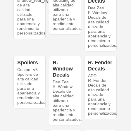
shadow_rear_right
Moulding de
Decals
de alta
alta calidad
Dee Zee
calidad
utilizado
F. Window
utilizado
para una
Decals de
para una
apariencia y
alta calidad
apariencia y
rendimiento
utilizado
rendimiento
personalizados.
para una
personalizados.
apariencia y
rendimiento
personalizados.
Spoilers
R.
R. Fender
Window
Decals
Custom V5
Spoilers de
Decals
ADD
alta calidad
R. Fender
Dee Zee
utilizado
Decals de
R. Window
para una
alta calidad
Decals de
apariencia y
utilizado
alta calidad
rendimiento
para una
utilizado
personalizados.
apariencia y
para una
rendimiento
apariencia y
personalizados.
rendimiento
personalizados.