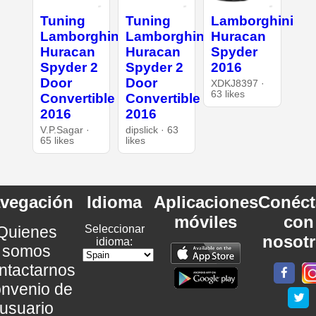
Tuning
Tuning
Lamborghini
Lamborghini
Lamborghini
Huracan
Huracan
Huracan
Spyder
Spyder 2
Spyder 2
2016
Door
Door
XDKJ8397 ·
63 likes
Convertible
Convertible
2016
2016
V.P.Sagar ·
dipslick · 63
65 likes
likes
vegación
Idioma
Aplicaciones
Conéct
móviles
con
Quienes
Seleccionar
nosot
idioma:
somos
ntactarnos
nvenio de
usuario