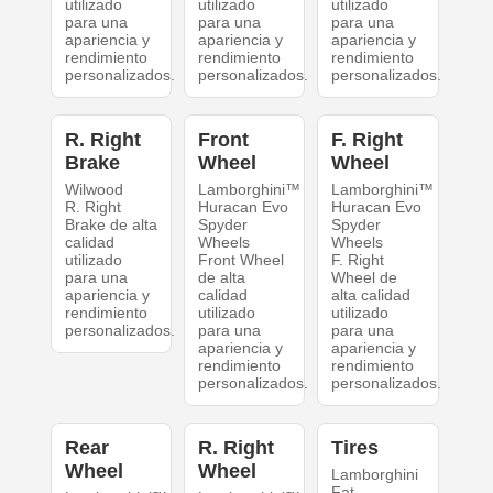
utilizado
utilizado
utilizado
para una
para una
para una
apariencia y
apariencia y
apariencia y
rendimiento
rendimiento
rendimiento
personalizados.
personalizados.
personalizados.
R. Right
Front
F. Right
Brake
Wheel
Wheel
Wilwood
Lamborghini™
Lamborghini™
R. Right
Huracan Evo
Huracan Evo
Brake de alta
Spyder
Spyder
calidad
Wheels
Wheels
utilizado
Front Wheel
F. Right
para una
de alta
Wheel de
apariencia y
calidad
alta calidad
rendimiento
utilizado
utilizado
personalizados.
para una
para una
apariencia y
apariencia y
rendimiento
rendimiento
personalizados.
personalizados.
Rear
R. Right
Tires
Wheel
Wheel
Lamborghini
Fat