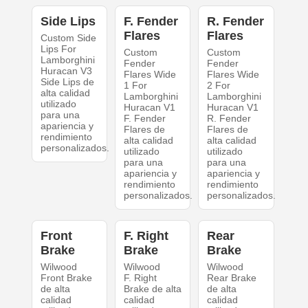
Side Lips
F. Fender
R. Fender
Flares
Flares
Custom Side
Lips For
Custom
Custom
Lamborghini
Fender
Fender
Huracan V3
Flares Wide
Flares Wide
Side Lips de
1 For
2 For
alta calidad
Lamborghini
Lamborghini
utilizado
Huracan V1
Huracan V1
para una
F. Fender
R. Fender
apariencia y
Flares de
Flares de
rendimiento
alta calidad
alta calidad
personalizados.
utilizado
utilizado
para una
para una
apariencia y
apariencia y
rendimiento
rendimiento
personalizados.
personalizados.
Front
F. Right
Rear
Brake
Brake
Brake
Wilwood
Wilwood
Wilwood
Front Brake
F. Right
Rear Brake
de alta
Brake de alta
de alta
calidad
calidad
calidad