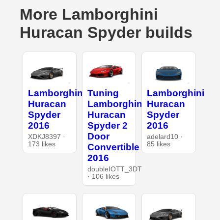
More Lamborghini
Huracan Spyder builds
Lamborghini
Tuning
Lamborghini
Huracan
Lamborghini
Huracan
Spyder
Huracan
Spyder
2016
Spyder 2
2016
Door
XDKJ8397 ·
adelard10 ·
173 likes
85 likes
Convertible
2016
doubleIOTT_3DT
· 106 likes