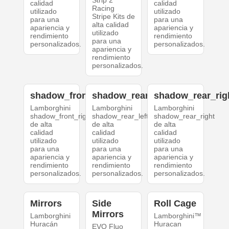
calidad
calidad
Racing
utilizado
utilizado
Stripe Kits de
para una
para una
alta calidad
apariencia y
apariencia y
utilizado
rendimiento
rendimiento
para una
personalizados.
personalizados.
apariencia y
rendimiento
personalizados.
shadow_front_right
shadow_rear_left
shadow_rear_rig
Lamborghini
Lamborghini
Lamborghini
shadow_front_right
shadow_rear_left
shadow_rear_right
de alta
de alta
de alta
calidad
calidad
calidad
utilizado
utilizado
utilizado
para una
para una
para una
apariencia y
apariencia y
apariencia y
rendimiento
rendimiento
rendimiento
personalizados.
personalizados.
personalizados.
Mirrors
Side
Roll Cage
Mirrors
Lamborghini
Lamborghini™
Huracán
Huracan
EVO Fluo