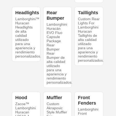
Headlights
Rear
Taillights
Bumper
Lamborghini™
Custom Rear
Huracan
Lights For
Lamborghini
Headlights
Lamborghini
Huracán
de alta
Huracan
EVO Fluo
calidad
Taillights de
Capsule
utilizado
alta calidad
Package
para una
utilizado
Rear
apariencia y
para una
Bumper
rendimiento
apariencia y
Rear
personalizados.
rendimiento
Bumper de
personalizados.
alta calidad
utilizado
para una
apariencia y
rendimiento
personalizados.
Hood
Muffler
Front
Fenders
Zacoe™
Custom
Lamborghini
Akrapovic
Lamborghini
Huracan
Style Muffler
Front