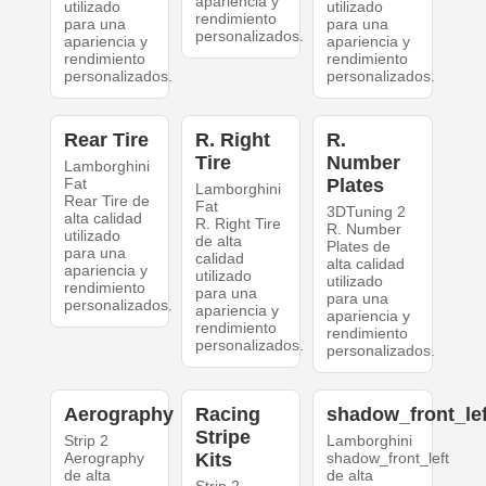
apariencia y
utilizado
utilizado
rendimiento
para una
para una
personalizados.
apariencia y
apariencia y
rendimiento
rendimiento
personalizados.
personalizados.
Rear Tire
R. Right
R.
Tire
Number
Lamborghini
Fat
Plates
Lamborghini
Rear Tire de
Fat
3DTuning 2
alta calidad
R. Right Tire
R. Number
utilizado
de alta
Plates de
para una
calidad
alta calidad
apariencia y
utilizado
utilizado
rendimiento
para una
para una
personalizados.
apariencia y
apariencia y
rendimiento
rendimiento
personalizados.
personalizados.
Aerography
Racing
shadow_front_lef
Stripe
Strip 2
Lamborghini
Aerography
Kits
shadow_front_left
de alta
de alta
Strip 2