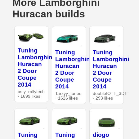
More Lamborghini
Huracan builds
Tuning
Tuning
Tuning
Lamborghini
Lamborghini
Lamborghini
Huracan
Huracan
Huracan
2 Door
2 Door
2 Door
Coupe
Coupe
Coupe
2014
2014
2014
osty_rallytech
Tarzyy_tunes
doubleIOTT_3DT
· 1699 likes
· 1626 likes
· 293 likes
Tuning
Tuning
diogo