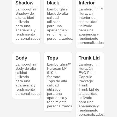
Shadow
black
Interior
Lamborghini
Lamborghini
Lamborghini™
Shadow de
black de alta
Huracan
alta calidad
calidad
Interior de
utilizado
utilizado
alta calidad
para una
para una
utilizado
apariencia y
apariencia y
para una
rendimiento
rendimiento
apariencia y
personalizados.
personalizados.
rendimiento
personalizados.
Body
Tops
Trunk Lid
Lamborghini
Lamborghini™
Lamborghini
Body de alta
Huracan LP
Huracán
calidad
610-4
EVO Fluo
utilizado
Sterrato
Capsule
para una
Tops de alta
Package
apariencia y
calidad
Trunk
rendimiento
utilizado
Trunk Lid de
personalizados.
para una
alta calidad
apariencia y
utilizado
rendimiento
para una
personalizados.
apariencia y
rendimiento
personalizados.