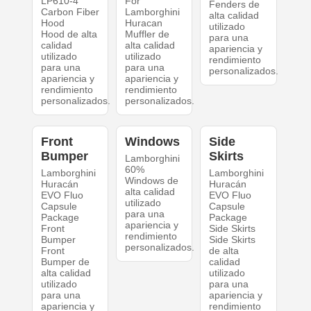
LP610-4
For
Fenders de
Carbon Fiber
Lamborghini
alta calidad
Hood
Huracan
utilizado
Hood de alta
Muffler de
para una
calidad
alta calidad
apariencia y
utilizado
utilizado
rendimiento
para una
para una
personalizados.
apariencia y
apariencia y
rendimiento
rendimiento
personalizados.
personalizados.
Front
Windows
Side
Bumper
Skirts
Lamborghini
60%
Lamborghini
Lamborghini
Windows de
Huracán
Huracán
alta calidad
EVO Fluo
EVO Fluo
utilizado
Capsule
Capsule
para una
Package
Package
apariencia y
Front
Side Skirts
rendimiento
Bumper
Side Skirts
personalizados.
Front
de alta
Bumper de
calidad
alta calidad
utilizado
utilizado
para una
para una
apariencia y
apariencia y
rendimiento