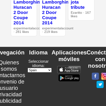
Lamborghini
Lamborghini
jota
Huracan
Huracan
tribute
2 Door
2 Door
Ezaritto · 167
likes
Coupe
Coupe
2014
2014
experimentalaccount
experimentalaccount
· 281 likes
· 219 likes
vegación
Idioma
Aplicaciones
Conéct
móviles
con
Quienes
Seleccionar
nosot
idioma:
somos
ntactarnos
nvenio de
usuario
rivacidad
ublicidad