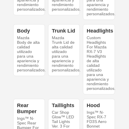
apariencia y
apariencia y
para una
rendimiento
rendimiento
apariencia y
personalizados.
personalizados.
rendimiento
personalizados.
Body
Trunk Lid
Headlights
Mazda
Mazda
Custom
Body de alta
Trunk Lid de
Headlights
calidad
alta calidad
For Mazda
utilizado
utilizado
RX-7 V3
para una
para una
Headlights
apariencia y
apariencia y
de alta
rendimiento
rendimiento
calidad
personalizados.
personalizados.
utilizado
para una
apariencia y
rendimiento
personalizados.
Rear
Taillights
Hood
Bumper
Car Shop
Ings™ N-
Glow™ LED
Spec RX-7
Ings™ N-
Tail Lights
FD3S Aero
Spec Rear
Ver. 3 For
Bonnet
Bumper For