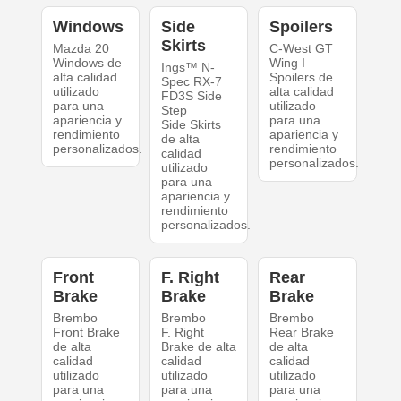
Windows
Side
Spoilers
Skirts
Mazda 20
C-West GT
Windows de
Wing I
Ings™ N-
alta calidad
Spoilers de
Spec RX-7
utilizado
alta calidad
FD3S Side
para una
utilizado
Step
apariencia y
para una
Side Skirts
rendimiento
apariencia y
de alta
personalizados.
rendimiento
calidad
personalizados.
utilizado
para una
apariencia y
rendimiento
personalizados.
Front
F. Right
Rear
Brake
Brake
Brake
Brembo
Brembo
Brembo
Front Brake
F. Right
Rear Brake
de alta
Brake de alta
de alta
calidad
calidad
calidad
utilizado
utilizado
utilizado
para una
para una
para una