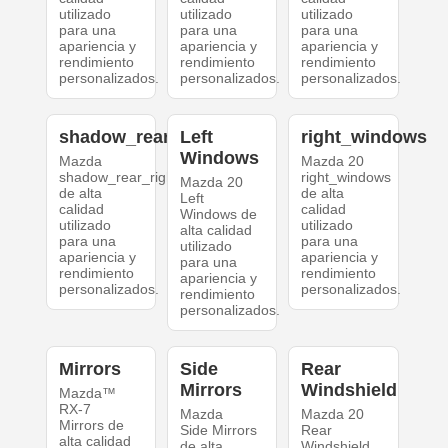
utilizado
utilizado
utilizado
para una
para una
para una
apariencia y
apariencia y
apariencia y
rendimiento
rendimiento
rendimiento
personalizados.
personalizados.
personalizados.
shadow_rear_right
Left
right_windows
Windows
Mazda
Mazda 20
shadow_rear_right
right_windows
Mazda 20
de alta
de alta
Left
calidad
calidad
Windows de
utilizado
utilizado
alta calidad
para una
para una
utilizado
apariencia y
apariencia y
para una
rendimiento
rendimiento
apariencia y
personalizados.
personalizados.
rendimiento
personalizados.
Mirrors
Side
Rear
Mirrors
Windshield
Mazda™
RX-7
Mazda
Mazda 20
Mirrors de
Side Mirrors
Rear
alta calidad
de alta
Windshield