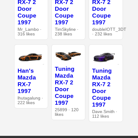
RX-7 2
RX-7 2
RX-7 2
Door
Door
Door
Coupe
Coupe
Coupe
1997
1997
1997
Mr_Lambo ·
TimSkyline ·
doubleIOTT_3DT
316 likes
238 likes
· 232 likes
Tuning
Han's
Tuning
Mazda
Mazda
Mazda
RX-7 2
RX-7
RX-7 2
Door
1997
Door
Coupe
Coupe
lhutagalung ·
1997
222 likes
1997
25899 · 120
Dave.Smith ·
likes
112 likes