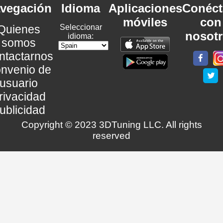
vegación
Idioma
Aplicaciones
Conéct
móviles
con
Quienes
Seleccionar
nosot
idioma:
somos
ntactarnos
nvenio de
usuario
rivacidad
ublicidad
Copyright © 2023 3DTuning LLC. All rights
reserved