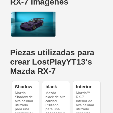
RX-7 Imágenes
Piezas utilizadas para
crear LostPlayYT13's
Mazda RX-7
Shadow
black
Interior
Mazda
Mazda
Mazda™
Shadow de
black de alta
RX-7
alta calidad
calidad
Interior de
utilizado
utilizado
alta calidad
para una
para una
utilizado