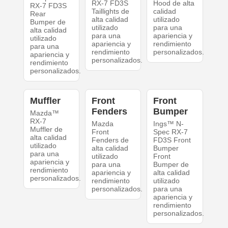
RX-7 FD3S
Hood de alta
RX-7 FD3S
Taillights de
calidad
Rear
alta calidad
utilizado
Bumper de
utilizado
para una
alta calidad
para una
apariencia y
utilizado
apariencia y
rendimiento
para una
rendimiento
personalizados.
apariencia y
personalizados.
rendimiento
personalizados.
Muffler
Front
Front
Fenders
Bumper
Mazda™
RX-7
Mazda
Ings™ N-
Muffler de
Front
Spec RX-7
alta calidad
Fenders de
FD3S Front
utilizado
alta calidad
Bumper
para una
utilizado
Front
apariencia y
para una
Bumper de
rendimiento
apariencia y
alta calidad
personalizados.
rendimiento
utilizado
personalizados.
para una
apariencia y
rendimiento
personalizados.