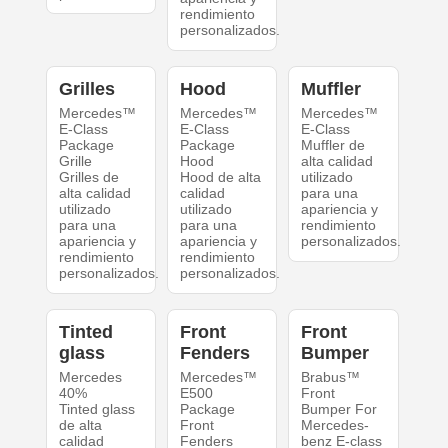
rendimiento
personalizados.
Grilles
Hood
Muffler
Mercedes™
Mercedes™
Mercedes™
E-Class
E-Class
E-Class
Package
Package
Muffler de
Grille
Hood
alta calidad
Grilles de
Hood de alta
utilizado
alta calidad
calidad
para una
utilizado
utilizado
apariencia y
para una
para una
rendimiento
apariencia y
apariencia y
personalizados.
rendimiento
rendimiento
personalizados.
personalizados.
Tinted
Front
Front
glass
Fenders
Bumper
Mercedes
Mercedes™
Brabus™
40%
E500
Front
Tinted glass
Package
Bumper For
de alta
Front
Mercedes-
calidad
Fenders
benz E-class