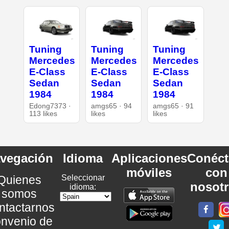
Tuning
Tuning
Tuning
Mercedes
Mercedes
Mercedes
E-Class
E-Class
E-Class
Sedan
Sedan
Sedan
1984
1984
1984
Edong7373 ·
amgs65 · 94
amgs65 · 91
113 likes
likes
likes
vegación
Idioma
Aplicaciones
Conéct
móviles
con
Quienes
Seleccionar
nosot
idioma:
somos
ntactarnos
nvenio de