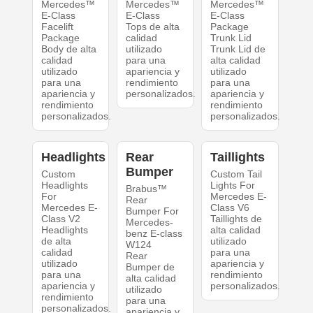
Mercedes™
Mercedes™
Mercedes™
E-Class
E-Class
E-Class
Facelift
Tops de alta
Package
Package
calidad
Trunk Lid
Body de alta
utilizado
Trunk Lid de
calidad
para una
alta calidad
utilizado
apariencia y
utilizado
para una
rendimiento
para una
apariencia y
personalizados.
apariencia y
rendimiento
rendimiento
personalizados.
personalizados.
Headlights
Rear
Taillights
Bumper
Custom
Custom Tail
Headlights
Lights For
Brabus™
For
Mercedes E-
Rear
Mercedes E-
Class V6
Bumper For
Class V2
Taillights de
Mercedes-
Headlights
alta calidad
benz E-class
de alta
utilizado
W124
calidad
para una
Rear
utilizado
apariencia y
Bumper de
para una
rendimiento
alta calidad
apariencia y
personalizados.
utilizado
rendimiento
para una
personalizados.
apariencia y