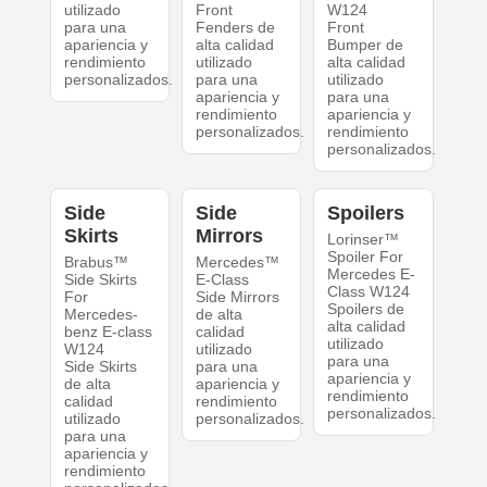
utilizado
Front
W124
para una
Fenders de
Front
apariencia y
alta calidad
Bumper de
rendimiento
utilizado
alta calidad
personalizados.
para una
utilizado
apariencia y
para una
rendimiento
apariencia y
personalizados.
rendimiento
personalizados.
Side
Side
Spoilers
Skirts
Mirrors
Lorinser™
Spoiler For
Brabus™
Mercedes™
Mercedes E-
Side Skirts
E-Class
Class W124
For
Side Mirrors
Spoilers de
Mercedes-
de alta
alta calidad
benz E-class
calidad
utilizado
W124
utilizado
para una
Side Skirts
para una
apariencia y
de alta
apariencia y
rendimiento
calidad
rendimiento
personalizados.
utilizado
personalizados.
para una
apariencia y
rendimiento