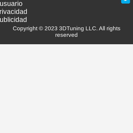
usuario
rivacidad
ublicidad
Copyright © 2023 3DTuning LLC. All rights
reserved