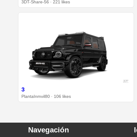
3DT-Share-56 · 221 likes
3
PlantaInmvil80 · 106 likes
Navegación