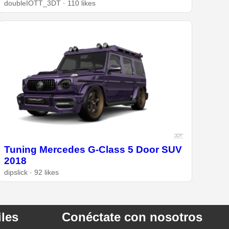
doubleIOTT_3DT · 110 likes
Tuning Mercedes G-Class 5 Door SUV
2018
dipslick · 92 likes
les
Conéctate con nosotros