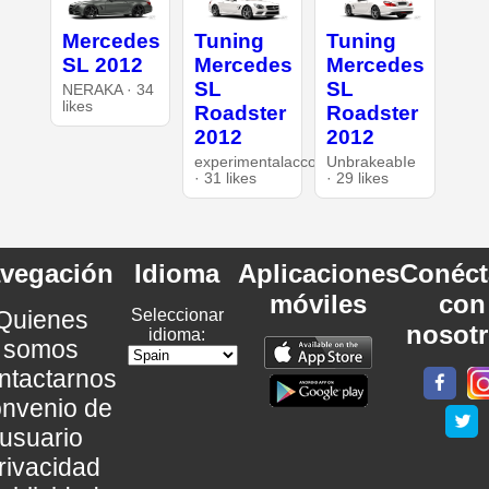
Mercedes
Tuning
Tuning
SL 2012
Mercedes
Mercedes
SL
SL
NERAKA · 34
likes
Roadster
Roadster
2012
2012
experimentalaccount
UnbrakeabIe
· 31 likes
· 29 likes
vegación
Idioma
Aplicaciones
Conéct
móviles
con
Quienes
Seleccionar
nosot
idioma:
somos
ntactarnos
nvenio de
usuario
rivacidad