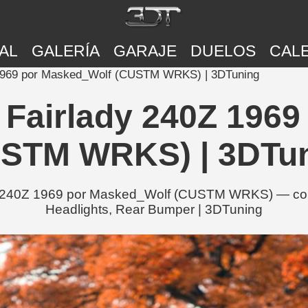
AL
GALERÍA
GARAJE
DUELOS
CAL
Z 1969 por Masked_Wolf (CUSTM WRKS) | 3DTuning
 Fairlady 240Z 196
STM WRKS) | 3DTu
y 240Z 1969 por Masked_Wolf (CUSTM WRKS) — con 
Headlights, Rear Bumper | 3DTuning