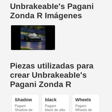
UnbrakeabIe's Pagani
Zonda R Imágenes
Piezas utilizadas para
crear UnbrakeabIe's
Pagani Zonda R
Shadow
black
Wheels
Pagani
Pagani
Pagani
Shadow de
black de alta
Wheels de