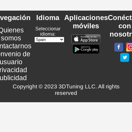
vegación
Idioma
Aplicaciones
Conéct
móviles
con
Quienes
Seleccionar
nosot
idioma:
somos
ntactarnos
nvenio de
usuario
rivacidad
ublicidad
Copyright © 2023 3DTuning LLC. All rights
reserved