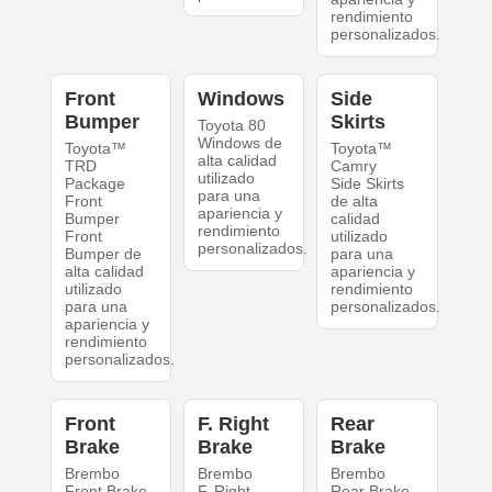
rendimiento
personalizados.
Front
Windows
Side
Bumper
Skirts
Toyota 80
Windows de
Toyota™
Toyota™
alta calidad
TRD
Camry
utilizado
Package
Side Skirts
para una
Front
de alta
apariencia y
Bumper
calidad
rendimiento
Front
utilizado
personalizados.
Bumper de
para una
alta calidad
apariencia y
utilizado
rendimiento
para una
personalizados.
apariencia y
rendimiento
personalizados.
Front
F. Right
Rear
Brake
Brake
Brake
Brembo
Brembo
Brembo
Front Brake
F. Right
Rear Brake