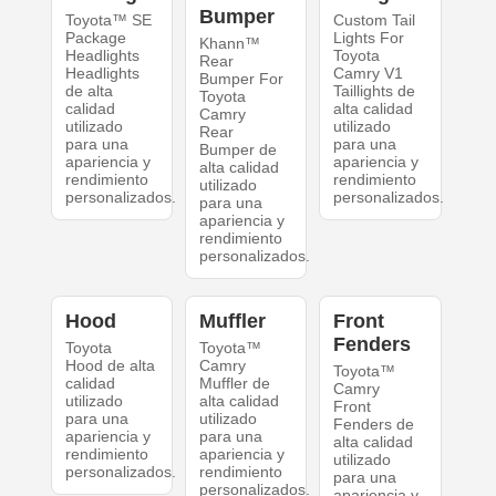
Bumper
Toyota™ SE
Custom Tail
Package
Lights For
Khann™
Headlights
Toyota
Rear
Headlights
Camry V1
Bumper For
de alta
Taillights de
Toyota
calidad
alta calidad
Camry
utilizado
utilizado
Rear
para una
para una
Bumper de
apariencia y
apariencia y
alta calidad
rendimiento
rendimiento
utilizado
personalizados.
personalizados.
para una
apariencia y
rendimiento
personalizados.
Hood
Muffler
Front
Fenders
Toyota
Toyota™
Hood de alta
Camry
Toyota™
calidad
Muffler de
Camry
utilizado
alta calidad
Front
para una
utilizado
Fenders de
apariencia y
para una
alta calidad
rendimiento
apariencia y
utilizado
personalizados.
rendimiento
para una
personalizados.
apariencia y