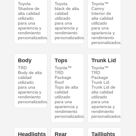
Toyota
Toyota
Toyota™
Shadow de
black de alta
Camry
alta calidad
calidad
Interior de
utilizado
utilizado
alta calidad
para una
para una
utilizado
apariencia y
apariencia y
para una
rendimiento
rendimiento
apariencia y
personalizados.
personalizados.
rendimiento
personalizados.
Body
Tops
Trunk Lid
TRD
Toyota™
Toyota™
Body de alta
TRD
TRD
calidad
Package
Package
utilizado
Roof
Trunk Lid
para una
Tops de alta
Trunk Lid de
apariencia y
calidad
alta calidad
rendimiento
utilizado
utilizado
personalizados.
para una
para una
apariencia y
apariencia y
rendimiento
rendimiento
personalizados.
personalizados.
Headlights
Rear
Taillights