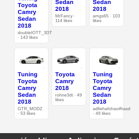
Sedan
Sedan
Toyota
2018
2018
Camry
MrFancy ·
amgs65 · 103
Sedan
114 likes
likes
2018
doubleIOTT_3DT
· 143 likes
Tuning
Toyota
Tuning
Toyota
Camry
Toyota
Camry
2018
Camry
Sedan
Sedan
rohne3dt · 49
likes
2018
2018
GTR_MODZ
adfiehafohaoifhasd
· 53 likes
· 49 likes