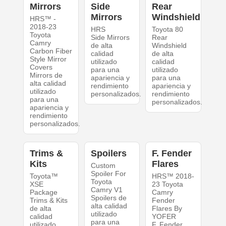
Mirrors
Side
Rear
Mirrors
Windshield
HRS™ -
2018-23
HRS
Toyota 80
Toyota
Side Mirrors
Rear
Camry
de alta
Windshield
Carbon Fiber
calidad
de alta
Style Mirror
utilizado
calidad
Covers
para una
utilizado
Mirrors de
apariencia y
para una
alta calidad
rendimiento
apariencia y
utilizado
personalizados.
rendimiento
para una
personalizados.
apariencia y
rendimiento
personalizados.
Trims &
Spoilers
F. Fender
Kits
Flares
Custom
Spoiler For
Toyota™
HRS™ 2018-
Toyota
XSE
23 Toyota
Camry V1
Package
Camry
Spoilers de
Trims & Kits
Fender
alta calidad
de alta
Flares By
utilizado
calidad
YOFER
para una
utilizado
F. Fender