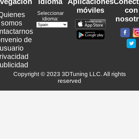
vegación
Idioma
Aplicaciones
Conéct
móviles
con
Quienes
Seleccionar
nosot
idioma:
somos
ntactarnos
nvenio de
usuario
rivacidad
ublicidad
Copyright © 2023 3DTuning LLC. All rights
reserved