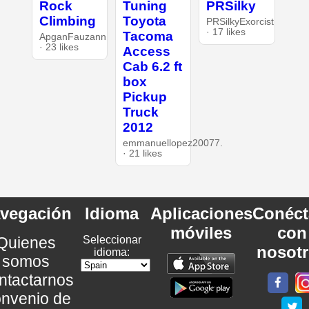
Rock
Tuning
PRSilky
Climbing
Toyota
PRSilkyExorcist
· 17 likes
Tacoma
ApganFauzann
· 23 likes
Access
Cab 6.2 ft
box
Pickup
Truck
2012
emmanuellopez20077.
· 21 likes
vegación
Idioma
Aplicaciones
Conéct
móviles
con
Quienes
Seleccionar
nosot
idioma:
somos
ntactarnos
nvenio de