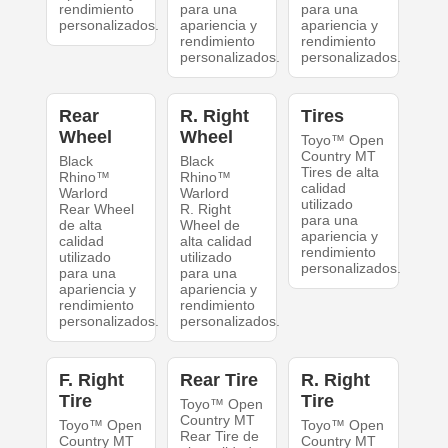
rendimiento
para una
para una
personalizados.
apariencia y
apariencia y
rendimiento
rendimiento
personalizados.
personalizados.
Rear
R. Right
Tires
Wheel
Wheel
Toyo™ Open
Country MT
Black
Black
Tires de alta
Rhino™
Rhino™
calidad
Warlord
Warlord
utilizado
Rear Wheel
R. Right
para una
de alta
Wheel de
apariencia y
calidad
alta calidad
rendimiento
utilizado
utilizado
personalizados.
para una
para una
apariencia y
apariencia y
rendimiento
rendimiento
personalizados.
personalizados.
F. Right
Rear Tire
R. Right
Tire
Tire
Toyo™ Open
Country MT
Toyo™ Open
Toyo™ Open
Rear Tire de
Country MT
Country MT