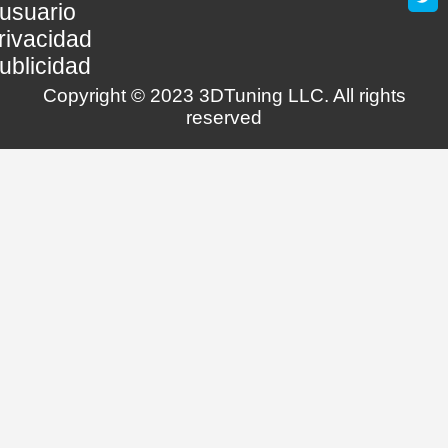
usuario
rivacidad
ublicidad
Copyright © 2023 3DTuning LLC. All rights
reserved