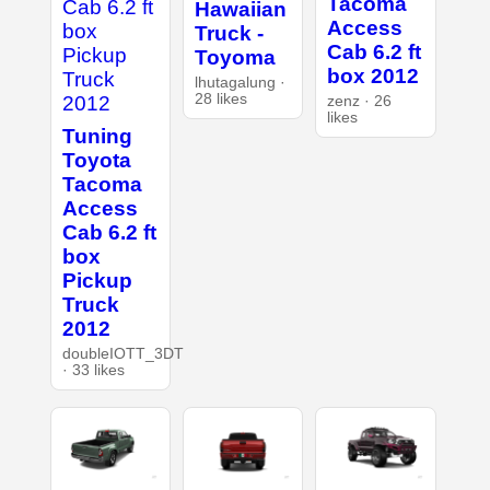
Tacoma
Hawaiian
Access
Truck -
Cab 6.2 ft
Toyoma
box 2012
lhutagalung ·
28 likes
zenz · 26
likes
Tuning
Toyota
Tacoma
Access
Cab 6.2 ft
box
Pickup
Truck
2012
doubleIOTT_3DT
· 33 likes