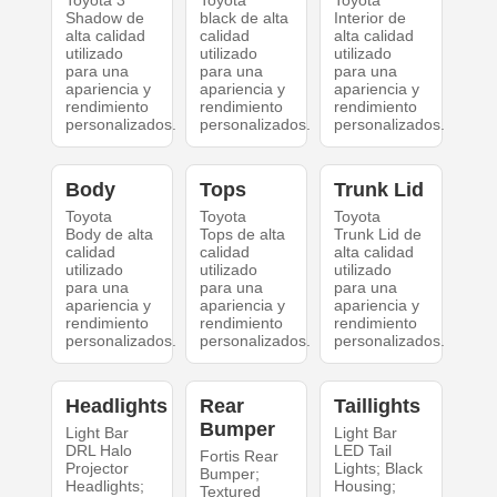
Toyota 3
Toyota
Toyota
Shadow de
black de alta
Interior de
alta calidad
calidad
alta calidad
utilizado
utilizado
utilizado
para una
para una
para una
apariencia y
apariencia y
apariencia y
rendimiento
rendimiento
rendimiento
personalizados.
personalizados.
personalizados.
Body
Tops
Trunk Lid
Toyota
Toyota
Toyota
Body de alta
Tops de alta
Trunk Lid de
calidad
calidad
alta calidad
utilizado
utilizado
utilizado
para una
para una
para una
apariencia y
apariencia y
apariencia y
rendimiento
rendimiento
rendimiento
personalizados.
personalizados.
personalizados.
Headlights
Rear
Taillights
Bumper
Light Bar
Light Bar
DRL Halo
LED Tail
Fortis Rear
Projector
Lights; Black
Bumper;
Headlights;
Housing;
Textured