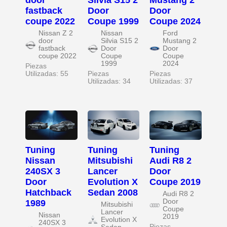
door
Silvia S15 2
Mustang 2
fastback
Door
Door
coupe 2022
Coupe 1999
Coupe 2024
Nissan Z 2
Nissan
Ford
door
Silvia S15 2
Mustang 2
fastback
Door
Door
coupe 2022
Coupe
Coupe
1999
2024
Piezas
Utilizadas: 55
Piezas
Piezas
Utilizadas: 34
Utilizadas: 37
Tuning
Tuning
Tuning
Nissan
Mitsubishi
Audi R8 2
240SX 3
Lancer
Door
Door
Evolution X
Coupe 2019
Hatchback
Sedan 2008
Audi R8 2
Door
1989
Mitsubishi
Coupe
Lancer
Nissan
2019
Evolution X
240SX 3
Piezas