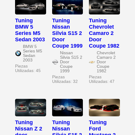
Tuning
Tuning
Tuning
BMW 5
Nissan
Chevrolet
Series M5
Silvia S15 2
Camaro 2
Sedan 2003
Door
Door
Coupe 1999
Coupe 1982
BMW 5
Series M5
Nissan
Chevrolet
Sedan
Silvia S15 2
Camaro 2
2003
Door
Door
Piezas
Coupe
Coupe
Utilizadas: 45
1999
1982
Piezas
Piezas
Utilizadas: 32
Utilizadas: 47
Tuning
Tuning
Tuning
Nissan Z 2
Nissan
Ford