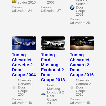
BMW 3
spider 2010
2006
Series 2
Piezas
Piezas
Door
Utilizadas: 24
Utilizadas: 27
Coupe
2001
Piezas
Utilizadas: 25
Tuning
Tuning
Tuning
Chevrolet
Ford
Chevrolet
Corvette 2
Mustang
Camaro 2
Door
Ecoboost 2
Door
Coupe 2004
Door
Coupe 2016
Coupe 2018
Chevrolet
Chevrolet
Corvette 2
Camaro 2
Ford
Door
Door
Mustang
Coupe
Coupe
Ecoboost 2
2004
2016
Door
Piezas
Piezas
Coupe
Utilizadas: 48
Utilizadas: 45
2018