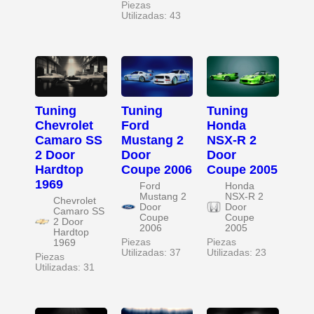
Piezas
Utilizadas: 43
Tuning
Tuning
Tuning
Chevrolet
Ford
Honda
Camaro SS
Mustang 2
NSX-R 2
2 Door
Door
Door
Hardtop
Coupe 2006
Coupe 2005
1969
Ford
Honda
Mustang 2
NSX-R 2
Chevrolet
Door
Door
Camaro SS
Coupe
Coupe
2 Door
2006
2005
Hardtop
Piezas
Piezas
1969
Utilizadas: 37
Utilizadas: 23
Piezas
Utilizadas: 31