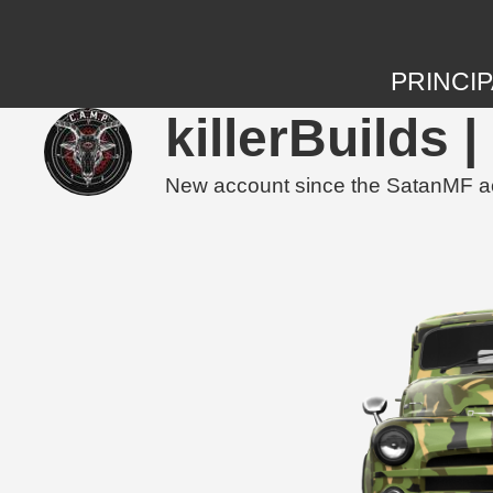
PRINCIP
killerBuilds
New account since the SatanMF a