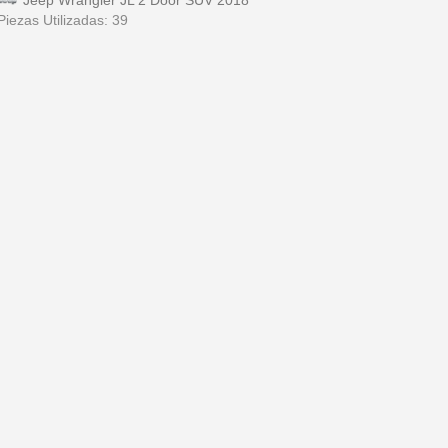
Jeep Wrangler JL 2 Door SUV 2018
Piezas Utilizadas: 39