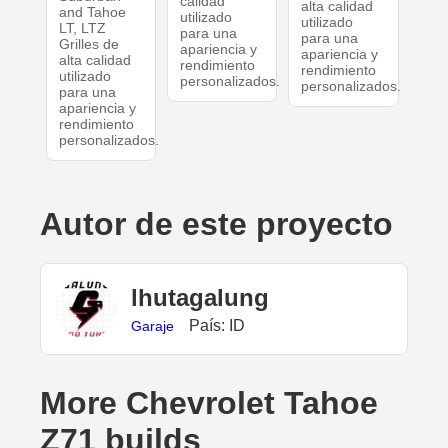
calidad
alta calidad
and Tahoe
utilizado
utilizado
LT, LTZ
para una
para una
Grilles de
apariencia y
apariencia y
alta calidad
rendimiento
rendimiento
utilizado
personalizados.
personalizados.
para una
apariencia y
rendimiento
personalizados.
Autor de este proyecto
lhutagalung
País: ID
Garaje
More Chevrolet Tahoe
Z71 builds