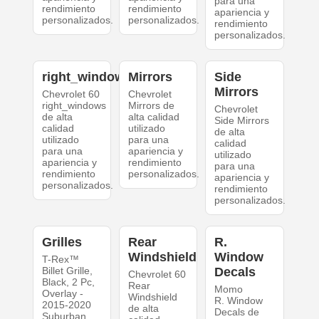
para una
rendimiento
rendimiento
apariencia y
personalizados.
personalizados.
rendimiento
personalizados.
right_windows
Mirrors
Side
Mirrors
Chevrolet 60
Chevrolet
right_windows
Mirrors de
Chevrolet
de alta
alta calidad
Side Mirrors
calidad
utilizado
de alta
utilizado
para una
calidad
para una
apariencia y
utilizado
apariencia y
rendimiento
para una
rendimiento
personalizados.
apariencia y
personalizados.
rendimiento
personalizados.
Grilles
Rear
R.
Windshield
Window
T-Rex™
Billet Grille,
Decals
Chevrolet 60
Black, 2 Pc,
Rear
Momo
Overlay -
Windshield
R. Window
2015-2020
de alta
Decals de
Suburban