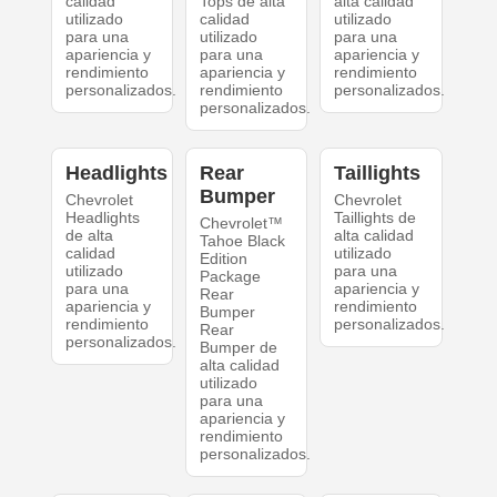
calidad
Tops de alta
alta calidad
utilizado
calidad
utilizado
para una
utilizado
para una
apariencia y
para una
apariencia y
rendimiento
apariencia y
rendimiento
personalizados.
rendimiento
personalizados.
personalizados.
Headlights
Rear
Taillights
Bumper
Chevrolet
Chevrolet
Headlights
Taillights de
Chevrolet™
de alta
alta calidad
Tahoe Black
calidad
utilizado
Edition
utilizado
para una
Package
para una
apariencia y
Rear
apariencia y
rendimiento
Bumper
rendimiento
personalizados.
Rear
personalizados.
Bumper de
alta calidad
utilizado
para una
apariencia y
rendimiento
personalizados.