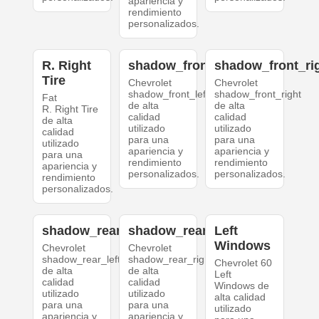
apariencia y
rendimiento
personalizados.
R. Right
shadow_front_left
shadow_front_ri
Tire
Chevrolet
Chevrolet
shadow_front_left
shadow_front_right
Fat
de alta
de alta
R. Right Tire
calidad
calidad
de alta
utilizado
utilizado
calidad
para una
para una
utilizado
apariencia y
apariencia y
para una
rendimiento
rendimiento
apariencia y
personalizados.
personalizados.
rendimiento
personalizados.
shadow_rear_left
shadow_rear_right
Left
Windows
Chevrolet
Chevrolet
shadow_rear_left
shadow_rear_right
Chevrolet 60
de alta
de alta
Left
calidad
calidad
Windows de
utilizado
utilizado
alta calidad
para una
para una
utilizado
apariencia y
apariencia y