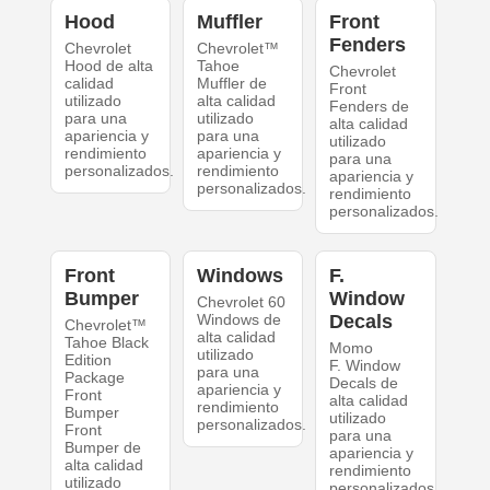
Hood
Muffler
Front
Fenders
Chevrolet
Chevrolet™
Hood de alta
Tahoe
Chevrolet
calidad
Muffler de
Front
utilizado
alta calidad
Fenders de
para una
utilizado
alta calidad
apariencia y
para una
utilizado
rendimiento
apariencia y
para una
personalizados.
rendimiento
apariencia y
personalizados.
rendimiento
personalizados.
Front
Windows
F.
Bumper
Window
Chevrolet 60
Windows de
Decals
Chevrolet™
alta calidad
Tahoe Black
Momo
utilizado
Edition
F. Window
para una
Package
Decals de
apariencia y
Front
alta calidad
rendimiento
Bumper
utilizado
personalizados.
Front
para una
Bumper de
apariencia y
alta calidad
rendimiento
utilizado
personalizados.