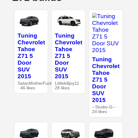
Tuning
Tuning
Chevrolet
Chevrolet
Tahoe
Tahoe
Z71 5
Z71 5
Tuning
Door
Door
Chevrolet
SUV
SUV
Tahoe
2015
2015
Z71 5
SatanMotherFucker
Littlekilljoy11 ·
Door
· 46 likes
28 likes
SUV
2015
--Studio-G-- ·
24 likes