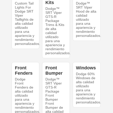
Kits
Custom Tail
Dodge™
Lights For
SRT Viper
Dodge™
Dodge SRT
Hood de alta
SRT Viper
Viper
calidad
GTS-R
Taillights de
utilizado
Package
alta calidad
para una
Trims & Kits
utilizado
apariencia y
de alta
para una
rendimiento
calidad
apariencia y
personalizados.
utilizado
rendimiento
para una
personalizados.
apariencia y
rendimiento
personalizados.
Front
Front
Windows
Fenders
Bumper
Dodge 60%
Windows de
Dodge
Dodge™
alta calidad
Front
SRT Viper
utilizado
Fenders de
GTS-R
para una
alta calidad
Package
apariencia y
utilizado
Front
rendimiento
para una
Bumper
personalizados.
apariencia y
Front
rendimiento
Bumper de
personalizados.
alta calidad