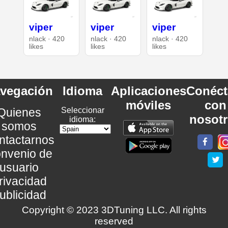
viper
viper
viper
nlack · 420
nlack · 420
nlack · 420
likes
likes
likes
vegación
Idioma
Aplicaciones
Conéct
móviles
con
Quienes
Seleccionar
nosot
idioma:
somos
ntactarnos
nvenio de
usuario
rivacidad
ublicidad
Copyright © 2023 3DTuning LLC. All rights
reserved