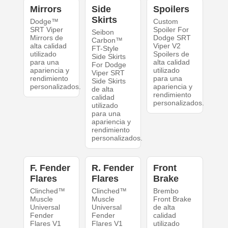
Mirrors
Side
Spoilers
Skirts
Dodge™
Custom
SRT Viper
Spoiler For
Seibon
Mirrors de
Dodge SRT
Carbon™
alta calidad
Viper V2
FT-Style
utilizado
Spoilers de
Side Skirts
para una
alta calidad
For Dodge
apariencia y
utilizado
Viper SRT
rendimiento
para una
Side Skirts
personalizados.
apariencia y
de alta
rendimiento
calidad
personalizados.
utilizado
para una
apariencia y
rendimiento
personalizados.
F. Fender
R. Fender
Front
Flares
Flares
Brake
Clinched™
Clinched™
Brembo
Muscle
Muscle
Front Brake
Universal
Universal
de alta
Fender
Fender
calidad
Flares V1
Flares V1
utilizado