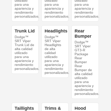
utilizado
utilizado
utilizado
para una
para una
para una
apariencia y
apariencia y
apariencia y
rendimiento
rendimiento
rendimiento
personalizados.
personalizados.
personalizados.
Trunk Lid
Headlights
Rear
Bumper
Dodge™
Dodge™
SRT Viper
SRT Viper
Dodge™
Trunk Lid de
Headlights
SRT Viper
alta calidad
de alta
GT3-R
utilizado
calidad
Package
para una
utilizado
Rear
apariencia y
para una
Bumper
rendimiento
apariencia y
Rear
personalizados.
rendimiento
Bumper de
personalizados.
alta calidad
utilizado
para una
apariencia y
rendimiento
personalizados.
Taillights
Trims &
Hood