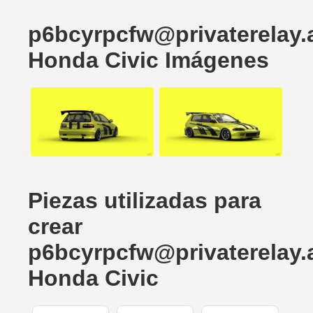
p6bcyrpcfw@privaterelay.
Honda Civic Imágenes
Piezas utilizadas para
crear
p6bcyrpcfw@privaterelay.
Honda Civic