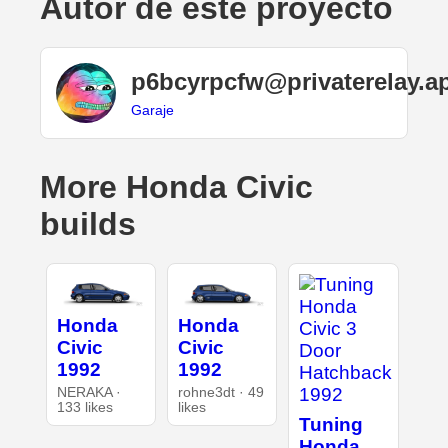
Autor de este proyecto
p6bcyrpcfw@privaterelay.a
Garaje
More Honda Civic
builds
Honda
Honda
Civic
Civic
1992
1992
NERAKA ·
rohne3dt · 49
133 likes
likes
Tuning
Honda