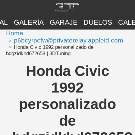
AL
GALERÍA
GARAJE
DUELOS
CAL
Home
p6bcyrpcfw@privaterelay.appleid.com
Honda Civic 1992 personalizado de
bdgzidkhd672658 | 3DTuning
Honda Civic
1992
personalizado
de