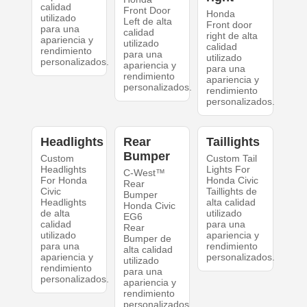
calidad
Front Door
Honda
utilizado
Left de alta
Front door
para una
calidad
right de alta
apariencia y
utilizado
calidad
rendimiento
para una
utilizado
personalizados.
apariencia y
para una
rendimiento
apariencia y
personalizados.
rendimiento
personalizados.
Headlights
Rear
Taillights
Bumper
Custom
Custom Tail
Headlights
Lights For
C-West™
For Honda
Honda Civic
Rear
Civic
Taillights de
Bumper
Headlights
alta calidad
Honda Civic
de alta
utilizado
EG6
calidad
para una
Rear
utilizado
apariencia y
Bumper de
para una
rendimiento
alta calidad
apariencia y
personalizados.
utilizado
rendimiento
para una
personalizados.
apariencia y
rendimiento
personalizados.