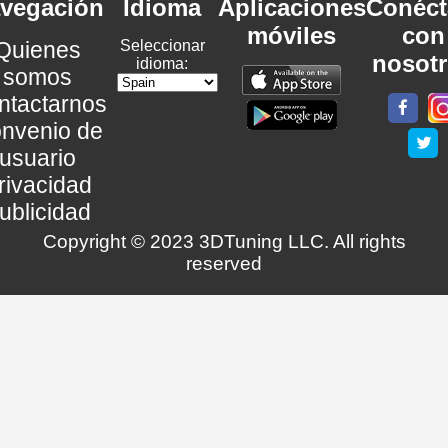
vegación
Idioma
Aplicaciones
Conéct
móviles
con
Quienes
Seleccionar
nosot
idioma:
somos
ntactarnos
nvenio de
usuario
rivacidad
ublicidad
Copyright © 2023 3DTuning LLC. All rights
reserved