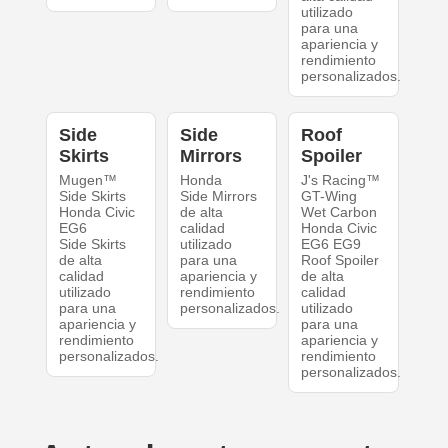
utilizado
para una
apariencia y
rendimiento
personalizados.
Side
Side
Roof
Skirts
Mirrors
Spoiler
Mugen™
Honda
J's Racing™
Side Skirts
Side Mirrors
GT-Wing
Honda Civic
de alta
Wet Carbon
EG6
calidad
Honda Civic
Side Skirts
utilizado
EG6 EG9
de alta
para una
Roof Spoiler
calidad
apariencia y
de alta
utilizado
rendimiento
calidad
para una
personalizados.
utilizado
apariencia y
para una
rendimiento
apariencia y
personalizados.
rendimiento
personalizados.