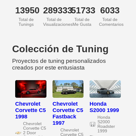
13950
289333
51733
6033
Total de
Total de
Total de
Total de
Tunings
Visualizaciones
Me Gusta
Comentarios
Colección de Tuning
Proyectos de tuning personalizados
creados por este entusiasta
Chevrolet
Chevrolet
Honda
Corvette C5
Corvette C5
S2000 1999
1998
Fastback
Honda
S2000
1997
Chevrolet
Roadster
Corvette C5
Chevrolet
1999
2 Door
Corvette C5