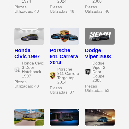
1974
2024
2000
Piezas
Piezas
Piezas
Utilizadas: 43
Utilizadas: 48
Utilizadas: 46
Honda
Porsche
Dodge
Civic 1997
911 Carrera
Viper 2008
2014
Honda Civic
Dodge
3 Door
Viper 2
Porsche
Hatchback
Door
911 Carrera
1997
Coupe
Targa top
2008
Piezas
2014
Utilizadas: 48
Piezas
Piezas
Utilizadas: 53
Utilizadas: 37