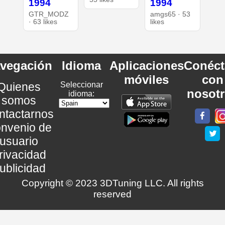
1994
1994
GTR_MODZ
amgs65 · 53
· 63 likes
likes
vegación
Idioma
Aplicaciones
Conéct
móviles
con
Quienes
Seleccionar
nosot
idioma:
somos
ntactarnos
nvenio de
usuario
rivacidad
ublicidad
Copyright © 2023 3DTuning LLC. All rights
reserved