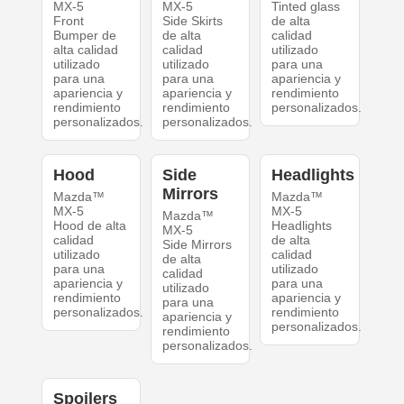
MX-5
MX-5
Tinted glass
Front
Side Skirts
de alta
Bumper de
de alta
calidad
alta calidad
calidad
utilizado
utilizado
utilizado
para una
para una
para una
apariencia y
apariencia y
apariencia y
rendimiento
rendimiento
rendimiento
personalizados.
personalizados.
personalizados.
Hood
Side
Headlights
Mirrors
Mazda™
Mazda™
MX-5
MX-5
Mazda™
Hood de alta
Headlights
MX-5
calidad
de alta
Side Mirrors
utilizado
calidad
de alta
para una
utilizado
calidad
apariencia y
para una
utilizado
rendimiento
apariencia y
para una
personalizados.
rendimiento
apariencia y
personalizados.
rendimiento
personalizados.
Spoilers