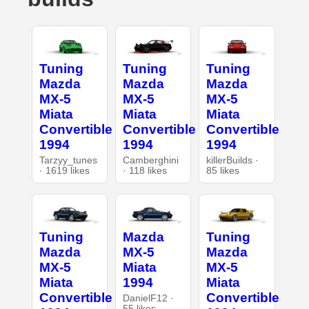
Tuning
Tuning
Tuning
Mazda
Mazda
Mazda
MX-5
MX-5
MX-5
Miata
Miata
Miata
Convertible
Convertible
Convertible
1994
1994
1994
Tarzyy_tunes
Camberghini
killerBuilds ·
· 1619 likes
· 118 likes
85 likes
Tuning
Mazda
Tuning
Mazda
MX-5
Mazda
MX-5
Miata
MX-5
Miata
1994
Miata
Convertible
Convertible
DanielF12 ·
55 likes