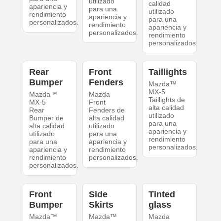
utilizado
calidad
apariencia y
para una
utilizado
rendimiento
apariencia y
para una
personalizados.
rendimiento
apariencia y
personalizados.
rendimiento
personalizados.
Rear
Front
Taillights
Bumper
Fenders
Mazda™
MX-5
Mazda™
Mazda
Taillights de
MX-5
Front
alta calidad
Rear
Fenders de
utilizado
Bumper de
alta calidad
para una
alta calidad
utilizado
apariencia y
utilizado
para una
rendimiento
para una
apariencia y
personalizados.
apariencia y
rendimiento
rendimiento
personalizados.
personalizados.
Front
Side
Tinted
Bumper
Skirts
glass
Mazda™
Mazda™
Mazda