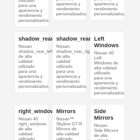
utilizado
apariencia y
apariencia y
para una
rendimiento
rendimiento
apariencia y
personalizados.
personalizados.
rendimiento
personalizados.
shadow_rear_left
shadow_rear_right
Left
Windows
Nissan
Nissan
shadow_rear_left
shadow_rear_right
Nissan 40
de alta
de alta
Left
calidad
calidad
Windows de
utilizado
utilizado
alta calidad
para una
para una
utilizado
apariencia y
apariencia y
para una
rendimiento
rendimiento
apariencia y
personalizados.
personalizados.
rendimiento
personalizados.
right_windows
Mirrors
Side
Mirrors
Nissan 40
Nissan™
right_windows
Skyline GT-R
Nissan
de alta
Mirrors de
Side Mirrors
calidad
alta calidad
de alta
utilizado
utilizado