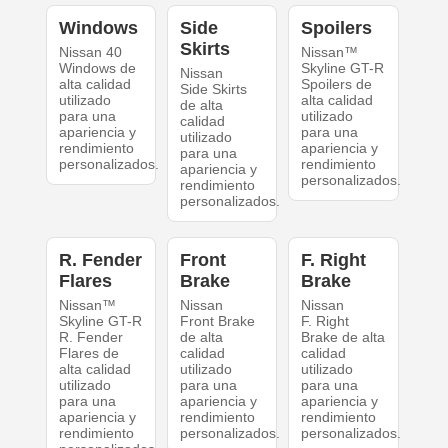
Windows
Side
Spoilers
Skirts
Nissan 40
Nissan™
Windows de
Skyline GT-R
Nissan
alta calidad
Spoilers de
Side Skirts
utilizado
alta calidad
de alta
para una
utilizado
calidad
apariencia y
para una
utilizado
rendimiento
apariencia y
para una
personalizados.
rendimiento
apariencia y
personalizados.
rendimiento
personalizados.
R. Fender
Front
F. Right
Flares
Brake
Brake
Nissan™
Nissan
Nissan
Skyline GT-R
Front Brake
F. Right
R. Fender
de alta
Brake de alta
Flares de
calidad
calidad
alta calidad
utilizado
utilizado
utilizado
para una
para una
para una
apariencia y
apariencia y
apariencia y
rendimiento
rendimiento
rendimiento
personalizados.
personalizados.