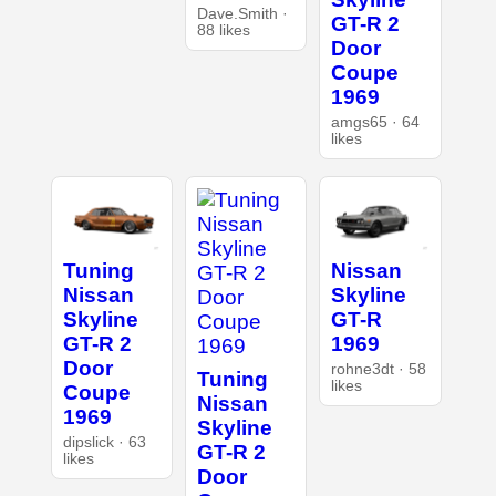
Dave.Smith ·
GT-R 2
88 likes
Door
Coupe
1969
amgs65 · 64
likes
Tuning
Nissan
Nissan
Skyline
Skyline
GT-R
GT-R 2
1969
Door
rohne3dt · 58
Tuning
likes
Coupe
Nissan
1969
Skyline
dipslick · 63
GT-R 2
likes
Door