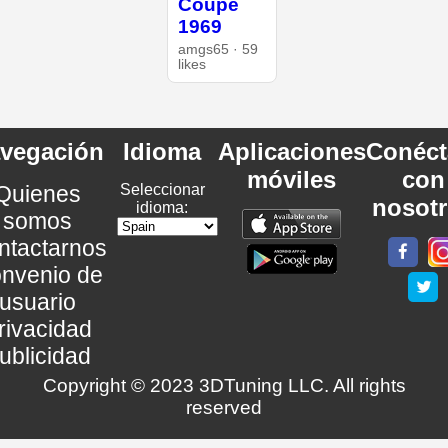
Coupe
1969
amgs65 · 59
likes
vegación
Idioma
Aplicaciones
Conéct
móviles
con
Quienes
Seleccionar
nosot
idioma:
somos
ntactarnos
nvenio de
usuario
rivacidad
ublicidad
Copyright © 2023 3DTuning LLC. All rights
reserved