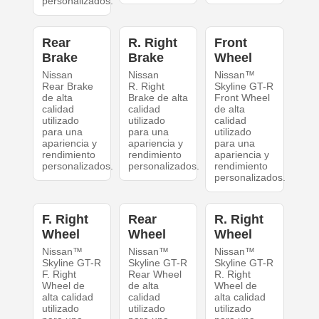
personalizados.
Rear
R. Right
Front
Brake
Brake
Wheel
Nissan
Nissan
Nissan™
Rear Brake
R. Right
Skyline GT-R
de alta
Brake de alta
Front Wheel
calidad
calidad
de alta
utilizado
utilizado
calidad
para una
para una
utilizado
apariencia y
apariencia y
para una
rendimiento
rendimiento
apariencia y
personalizados.
personalizados.
rendimiento
personalizados.
F. Right
Rear
R. Right
Wheel
Wheel
Wheel
Nissan™
Nissan™
Nissan™
Skyline GT-R
Skyline GT-R
Skyline GT-R
F. Right
Rear Wheel
R. Right
Wheel de
de alta
Wheel de
alta calidad
calidad
alta calidad
utilizado
utilizado
utilizado