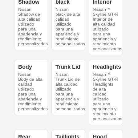
Shadow
black
Interior
Nissan
Nissan
Nissan™
Shadow de
black de alta
Skyline GT-R
alta calidad
calidad
Interior de
utilizado
utilizado
alta calidad
para una
para una
utilizado
apariencia y
apariencia y
para una
rendimiento
rendimiento
apariencia y
personalizados.
personalizados.
rendimiento
personalizados.
Body
Trunk Lid
Headlights
Nissan
Nissan
Nissan™
Body de alta
Trunk Lid de
Skyline GT-R
calidad
alta calidad
Headlights
utilizado
utilizado
de alta
para una
para una
calidad
apariencia y
apariencia y
utilizado
rendimiento
rendimiento
para una
personalizados.
personalizados.
apariencia y
rendimiento
personalizados.
Rear
Taillights
Hood