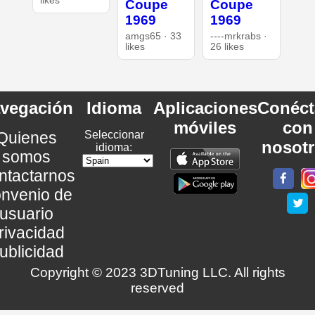
likes
Coupe
Coupe
1969
1969
amgs65 · 33
----mrkrabs ·
likes
26 likes
vegación
Idioma
Aplicaciones
Conéct
móviles
con
Quienes
Seleccionar
nosot
idioma:
somos
ntactarnos
nvenio de
usuario
rivacidad
ublicidad
Copyright © 2023 3DTuning LLC. All rights
reserved