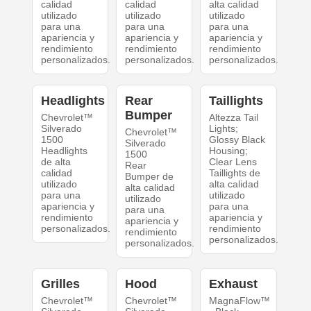
calidad
calidad
alta calidad
utilizado
utilizado
utilizado
para una
para una
para una
apariencia y
apariencia y
apariencia y
rendimiento
rendimiento
rendimiento
personalizados.
personalizados.
personalizados.
Headlights
Rear
Taillights
Bumper
Chevrolet™
Altezza Tail
Silverado
Lights;
Chevrolet™
1500
Glossy Black
Silverado
Headlights
Housing;
1500
de alta
Clear Lens
Rear
calidad
Taillights de
Bumper de
utilizado
alta calidad
alta calidad
para una
utilizado
utilizado
apariencia y
para una
para una
rendimiento
apariencia y
apariencia y
personalizados.
rendimiento
rendimiento
personalizados.
personalizados.
Grilles
Hood
Exhaust
Chevrolet™
Chevrolet™
MagnaFlow™