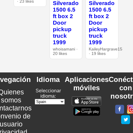
· 23 likes
Silverado
Silverado
1500 6.5
1500 6.5
ft box 2
ft box 2
Door
Door
pickup
pickup
truck
truck
1999
1999
whoisamani ·
KaileyHargrave15
20 likes
· 19 likes
vegación
Idioma
Aplicaciones
Conéct
móviles
con
Quienes
Seleccionar
nosot
idioma:
somos
ntactarnos
nvenio de
usuario
rivacidad