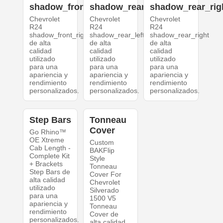
shadow_front_right
shadow_rear_left
shadow_rear_rig
Chevrolet
Chevrolet
Chevrolet
R24
R24
R24
shadow_front_right
shadow_rear_left
shadow_rear_right
de alta
de alta
de alta
calidad
calidad
calidad
utilizado
utilizado
utilizado
para una
para una
para una
apariencia y
apariencia y
apariencia y
rendimiento
rendimiento
rendimiento
personalizados.
personalizados.
personalizados.
Step Bars
Tonneau
Cover
Go Rhino™
OE Xtreme
Custom
Cab Length -
BAKFlip
Complete Kit
Style
+ Brackets
Tonneau
Step Bars de
Cover For
alta calidad
Chevrolet
utilizado
Silverado
para una
1500 V5
apariencia y
Tonneau
rendimiento
Cover de
personalizados.
alta calidad