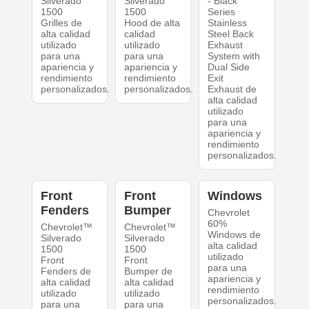
Silverado
Silverado
- Black
1500
1500
Series
Grilles de
Hood de alta
Stainless
alta calidad
calidad
Steel Back
utilizado
utilizado
Exhaust
para una
para una
System with
apariencia y
apariencia y
Dual Side
rendimiento
rendimiento
Exit
personalizados.
personalizados.
Exhaust de
alta calidad
utilizado
para una
apariencia y
rendimiento
personalizados.
Front
Front
Windows
Fenders
Bumper
Chevrolet
60%
Chevrolet™
Chevrolet™
Windows de
Silverado
Silverado
alta calidad
1500
1500
utilizado
Front
Front
para una
Fenders de
Bumper de
apariencia y
alta calidad
alta calidad
rendimiento
utilizado
utilizado
personalizados.
para una
para una