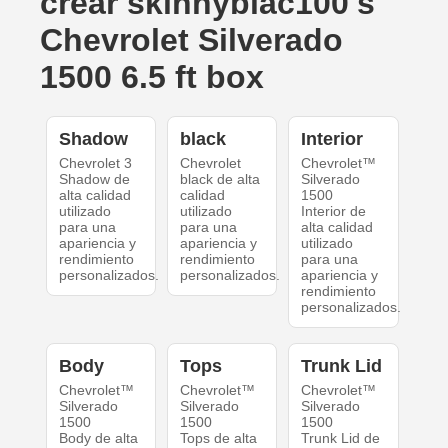
crear skinnyblac100's
Chevrolet Silverado
1500 6.5 ft box
Shadow
black
Interior
Chevrolet 3
Chevrolet
Chevrolet™
Shadow de
black de alta
Silverado
alta calidad
calidad
1500
utilizado
utilizado
Interior de
para una
para una
alta calidad
apariencia y
apariencia y
utilizado
rendimiento
rendimiento
para una
personalizados.
personalizados.
apariencia y
rendimiento
personalizados.
Body
Tops
Trunk Lid
Chevrolet™
Chevrolet™
Chevrolet™
Silverado
Silverado
Silverado
1500
1500
1500
Body de alta
Tops de alta
Trunk Lid de