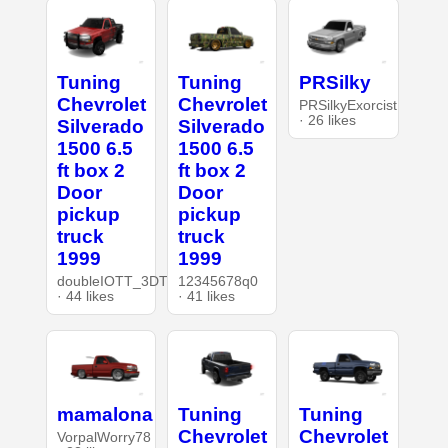
Tuning
Tuning
PRSilky
Chevrolet
Chevrolet
PRSilkyExorcist
· 26 likes
Silverado
Silverado
1500 6.5
1500 6.5
ft box 2
ft box 2
Door
Door
pickup
pickup
truck
truck
1999
1999
doubleIOTT_3DT
12345678q0
· 44 likes
· 41 likes
mamalona
Tuning
Tuning
Chevrolet
Chevrolet
VorpalWorry78