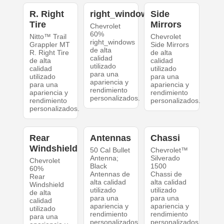
R. Right
right_windows
Side
Tire
Mirrors
Chevrolet
60%
Nitto™ Trail
Chevrolet
right_windows
Grappler MT
Side Mirrors
de alta
R. Right Tire
de alta
calidad
de alta
calidad
utilizado
calidad
utilizado
para una
utilizado
para una
apariencia y
para una
apariencia y
rendimiento
apariencia y
rendimiento
personalizados.
rendimiento
personalizados.
personalizados.
Rear
Antennas
Chassi
Windshield
50 Cal Bullet
Chevrolet™
Antenna;
Silverado
Chevrolet
Black
1500
60%
Antennas de
Chassi de
Rear
alta calidad
alta calidad
Windshield
utilizado
utilizado
de alta
para una
para una
calidad
apariencia y
apariencia y
utilizado
rendimiento
rendimiento
para una
personalizados.
personalizados.