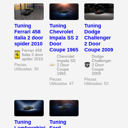
Tuning
Tuning
Tuning
Ferrari 458
Chevrolet
Dodge
Italia 2 door
Impala SS 2
Challenger
spider 2010
Door
2 Door
Coupe 1965
Coupe 2009
Ferrari 458
Italia 2 door
Chevrolet
Dodge
spider 2010
Impala SS
Challenger
Piezas
2 Door
2 Door
Utilizadas: 30
Coupe
Coupe
1965
2009
Piezas
Piezas
Utilizadas: 47
Utilizadas: 52
Tuning
Tuning