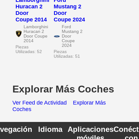
Lamborghini
Ford
Huracan 2
Mustang 2
Door
Door
Coupe 2014
Coupe 2024
Lamborghini
Ford
Huracan 2
Mustang 2
Door Coupe
Door
2014
Coupe
2024
Piezas
Utilizadas: 52
Piezas
Utilizadas: 51
Explorar Más Coches
Ver Feed de Actividad
Explorar Más
Coches
vegación
Idioma
Aplicaciones
Conéct
móviles
con