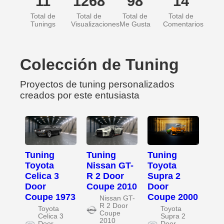
11
1268
98
14
Total de
Total de
Total de
Total de
Tunings
Visualizaciones
Me Gusta
Comentarios
Colección de Tuning
Proyectos de tuning personalizados
creados por este entusiasta
Tuning
Tuning
Tuning
Toyota
Nissan GT-
Toyota
Celica 3
R 2 Door
Supra 2
Door
Coupe 2010
Door
Coupe 1973
Coupe 2000
Nissan GT-
R 2 Door
Toyota
Toyota
Coupe
Celica 3
Supra 2
2010
Door
Door