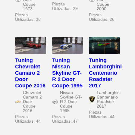
Piezas
Coupe
Coupe
Utilizadas: 29
1973
2000
Piezas
Piezas
Utilizadas: 38
Utilizadas: 26
Tuning
Tuning
Tuning
Chevrolet
Nissan
Lamborghini
Camaro 2
Skyline GT-
Centenario
Door
R 2 Door
Roadster
Coupe 2016
Coupe 1995
2017
Chevrolet
Nissan
Lamborghini
Camaro 2
Skyline GT-
Centenario
Door
R 2 Door
Roadster
Coupe
Coupe
2017
2016
1995
Piezas
Piezas
Piezas
Utilizadas: 44
Utilizadas: 44
Utilizadas: 47