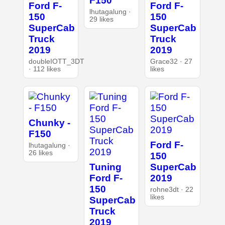
F150
Ford F-
Ford F-
lhutagalung ·
150
150
29 likes
SuperCab
SuperCab
Truck
Truck
2019
2019
doubleIOTT_3DT
Grace32 · 27
· 112 likes
likes
Chunky -
F150
Ford F-
lhutagalung ·
26 likes
150
Tuning
SuperCab
Ford F-
2019
150
rohne3dt · 22
likes
SuperCab
Truck
2019