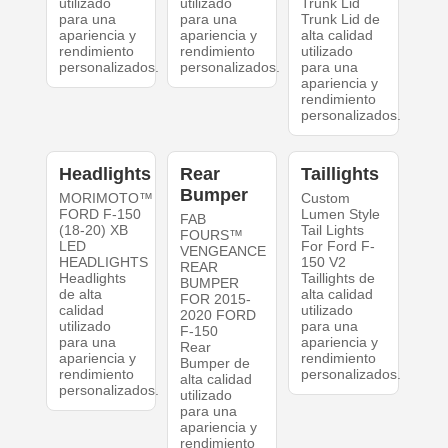
utilizado
utilizado
Trunk Lid
para una
para una
Trunk Lid de
apariencia y
apariencia y
alta calidad
rendimiento
rendimiento
utilizado
personalizados.
personalizados.
para una
apariencia y
rendimiento
personalizados.
Headlights
Rear
Taillights
Bumper
MORIMOTO™
Custom
FORD F-150
Lumen Style
FAB
(18-20) XB
Tail Lights
FOURS™
LED
For Ford F-
VENGEANCE
HEADLIGHTS
150 V2
REAR
Headlights
Taillights de
BUMPER
de alta
alta calidad
FOR 2015-
calidad
utilizado
2020 FORD
utilizado
para una
F-150
para una
apariencia y
Rear
apariencia y
rendimiento
Bumper de
rendimiento
personalizados.
alta calidad
personalizados.
utilizado
para una
apariencia y
rendimiento