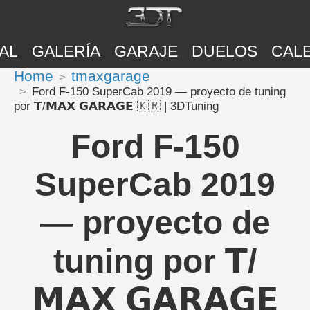
AL
GALERÍA
GARAJE
DUELOS
CAL
Home
tmaxgarage
Ford F-150 SuperCab 2019 — proyecto de tuning
por 𝗧/𝗠𝗔𝗫 𝗚𝗔𝗥𝗔𝗚𝗘 🇰🇷 | 3DTuning
Ford F-150
SuperCab 2019
— proyecto de
tuning por 𝗧/
𝗠𝗔𝗫 𝗚𝗔𝗥𝗔𝗚𝗘