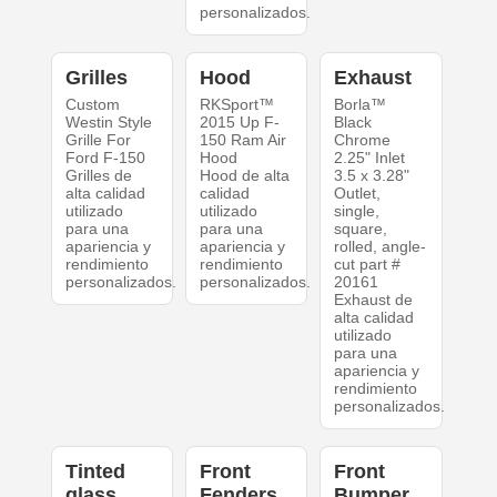
personalizados.
Grilles
Hood
Exhaust
Custom
RKSport™
Borla™
Westin Style
2015 Up F-
Black
Grille For
150 Ram Air
Chrome
Ford F-150
Hood
2.25" Inlet
Grilles de
Hood de alta
3.5 x 3.28"
alta calidad
calidad
Outlet,
utilizado
utilizado
single,
para una
para una
square,
apariencia y
apariencia y
rolled, angle-
rendimiento
rendimiento
cut part #
personalizados.
personalizados.
20161
Exhaust de
alta calidad
utilizado
para una
apariencia y
rendimiento
personalizados.
Tinted
Front
Front
glass
Fenders
Bumper