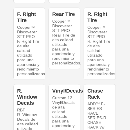
F. Right
Rear Tire
R. Right
Tire
Tire
Cooper™
Discoverer
Cooper™
Cooper™
STT PRO
Discoverer
Discoverer
Rear Tire de
STT PRO
STT PRO
alta calidad
F. Right Tire
R. Right Tire
utilizado
de alta
de alta
para una
calidad
calidad
apariencia y
utilizado
utilizado
rendimiento
para una
para una
personalizados.
apariencia y
apariencia y
rendimiento
rendimiento
personalizados.
personalizados.
R.
Vinyl/Decals
Chase
Window
Rack
Custom 12
Decals
Vinyl/Decals
ADD™ F-
de alta
SERIES
RBP
calidad
RACE
R. Window
utilizado
SERIES-R
Decals de
para una
CHASE
alta calidad
apariencia y
RACK W/
utilizado