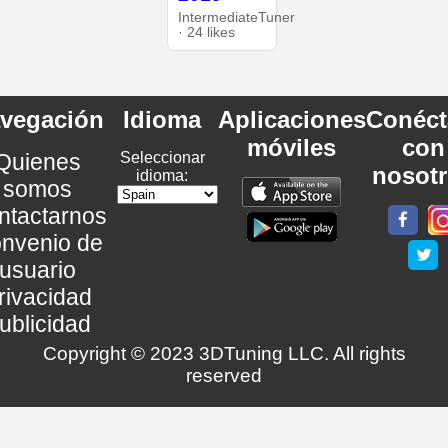
IntermediateTuner
· 24 likes
vegación
Idioma
Aplicaciones
Conéct
móviles
con
Quienes
Seleccionar
nosot
idioma:
somos
ntactarnos
nvenio de
usuario
rivacidad
ublicidad
Copyright © 2023 3DTuning LLC. All rights
reserved