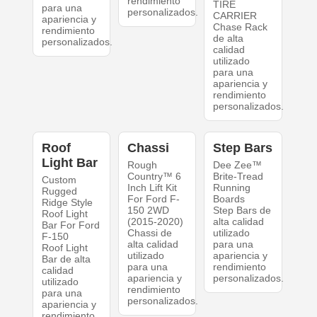
rendimiento
TIRE
para una
personalizados.
CARRIER
apariencia y
Chase Rack
rendimiento
de alta
personalizados.
calidad
utilizado
para una
apariencia y
rendimiento
personalizados.
Roof
Chassi
Step Bars
Light Bar
Rough
Dee Zee™
Country™ 6
Brite-Tread
Custom
Inch Lift Kit
Running
Rugged
For Ford F-
Boards
Ridge Style
150 2WD
Step Bars de
Roof Light
(2015-2020)
alta calidad
Bar For Ford
Chassi de
utilizado
F-150
alta calidad
para una
Roof Light
utilizado
apariencia y
Bar de alta
para una
rendimiento
calidad
apariencia y
personalizados.
utilizado
rendimiento
para una
personalizados.
apariencia y
rendimiento