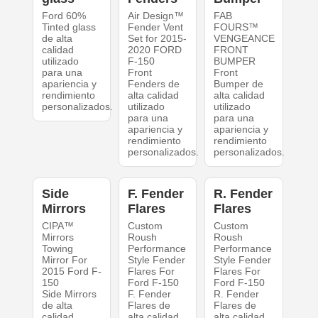
Ford 60%
Air Design™
FAB
Tinted glass
Fender Vent
FOURS™
de alta
Set for 2015-
VENGEANCE
calidad
2020 FORD
FRONT
utilizado
F-150
BUMPER
para una
Front
Front
apariencia y
Fenders de
Bumper de
rendimiento
alta calidad
alta calidad
personalizados.
utilizado
utilizado
para una
para una
apariencia y
apariencia y
rendimiento
rendimiento
personalizados.
personalizados.
Side
F. Fender
R. Fender
Mirrors
Flares
Flares
CIPA™
Custom
Custom
Mirrors
Roush
Roush
Towing
Performance
Performance
Mirror For
Style Fender
Style Fender
2015 Ford F-
Flares For
Flares For
150
Ford F-150
Ford F-150
Side Mirrors
F. Fender
R. Fender
de alta
Flares de
Flares de
calidad
alta calidad
alta calidad