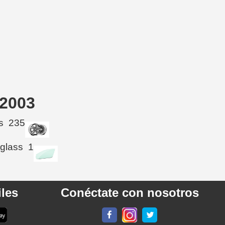
 2003
s
235
 glass
1
les
Conéctate con nosotros