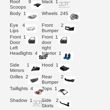
Roof
9
black
1
Scoops
Body
1
Wheels
245
Eye
4
Front
2
Lips
Bumper
Front
1
Front
1
Door
door
Left
right
Headlights
4
Interior
1
Side
1
Hood
1
Mirrors
Grilles
2
Rear
2
Bumper
Taillights
4
Tops
1
Shadow
1
Side
2
Skirts