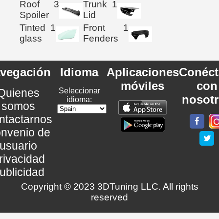
Roof
3
Trunk
1
Spoiler
Lid
Tinted
1
Front
1
glass
Fenders
vegación
Idioma
Aplicaciones
Conéct
móviles
con
Quienes
Seleccionar
nosot
idioma:
somos
ntactarnos
nvenio de
usuario
rivacidad
ublicidad
Copyright © 2023 3DTuning LLC. All rights
reserved