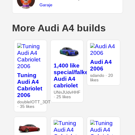
Garaje
More Audi A4 builds
Audi A4
1,400 like
2006
special/falken
Tuning
sdando · 20
Audi A4
likes
Audi A4
cabriolet
Cabriolet
UNnJUdvHHF
2006
· 25 likes
doubleIOTT_3DT
· 35 likes