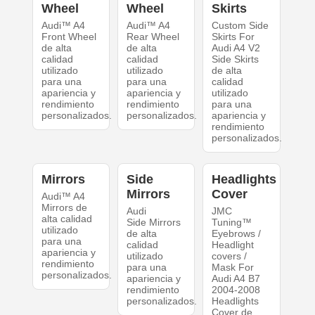
Wheel
Wheel
Skirts
Audi™ A4
Audi™ A4
Custom Side
Front Wheel
Rear Wheel
Skirts For
de alta
de alta
Audi A4 V2
calidad
calidad
Side Skirts
utilizado
utilizado
de alta
para una
para una
calidad
apariencia y
apariencia y
utilizado
rendimiento
rendimiento
para una
personalizados.
personalizados.
apariencia y
rendimiento
personalizados.
Mirrors
Side
Headlights
Mirrors
Cover
Audi™ A4
Mirrors de
Audi
JMC
alta calidad
Side Mirrors
Tuning™
utilizado
de alta
Eyebrows /
para una
calidad
Headlight
apariencia y
utilizado
covers /
rendimiento
para una
Mask For
personalizados.
apariencia y
Audi A4 B7
rendimiento
2004-2008
personalizados.
Headlights
Cover de