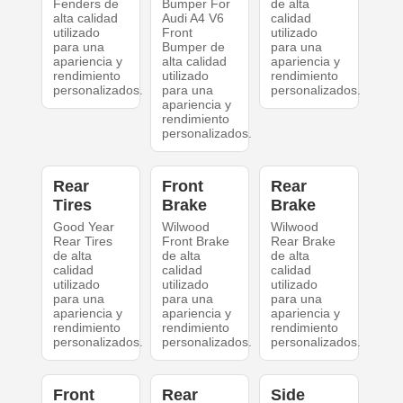
Fenders de
Bumper For
de alta
alta calidad
Audi A4 V6
calidad
utilizado
Front
utilizado
para una
Bumper de
para una
apariencia y
alta calidad
apariencia y
rendimiento
utilizado
rendimiento
personalizados.
para una
personalizados.
apariencia y
rendimiento
personalizados.
Rear
Front
Rear
Tires
Brake
Brake
Good Year
Wilwood
Wilwood
Rear Tires
Front Brake
Rear Brake
de alta
de alta
de alta
calidad
calidad
calidad
utilizado
utilizado
utilizado
para una
para una
para una
apariencia y
apariencia y
apariencia y
rendimiento
rendimiento
rendimiento
personalizados.
personalizados.
personalizados.
Front
Rear
Side