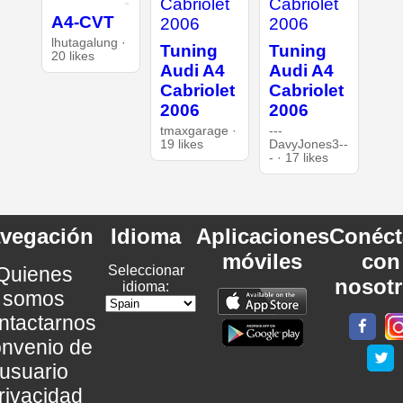
A4-CVT
lhutagalung ·
Tuning
Tuning
20 likes
Audi A4
Audi A4
Cabriolet
Cabriolet
2006
2006
tmaxgarage ·
---
19 likes
DavyJones3--
- · 17 likes
vegación
Idioma
Aplicaciones
Conéct
móviles
con
Quienes
Seleccionar
nosot
idioma:
somos
ntactarnos
nvenio de
usuario
rivacidad