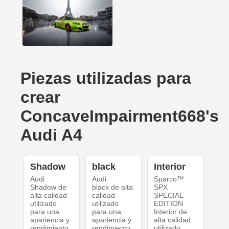
Piezas utilizadas para
crear
ConcaveImpairment668's
Audi A4
Shadow
black
Interior
Audi
Audi
Sparco™
Shadow de
black de alta
SPX
alta calidad
calidad
SPECIAL
utilizado
utilizado
EDITION
para una
para una
Interior de
apariencia y
apariencia y
alta calidad
rendimiento
rendimiento
utilizado