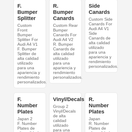
F.
R.
Side
Bumper
Bumper
Canards
Splitter
Canards
Custom Side
Canards For
Custom
Custom Rear
Audi A4 V1
Front
Bumper
Side
Bumper
Canards For
Canards de
Splitter For
Audi A4 V2
alta calidad
Audi A4 V1
R. Bumper
utilizado
F. Bumper
Canards de
para una
Splitter de
alta calidad
apariencia y
alta calidad
utilizado
rendimiento
utilizado
para una
personalizados.
para una
apariencia y
apariencia y
rendimiento
rendimiento
personalizados.
personalizados.
F.
Vinyl/Decals
R.
Number
Number
Group 2
Plates
Vinyl/Decals
Plates
de alta
Japan 2
Japan
calidad
F. Number
R. Number
utilizado
Plates de
Plates de
para una