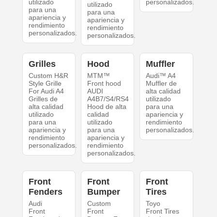
utilizado
personalizados.
utilizado
para una
para una
apariencia y
apariencia y
rendimiento
rendimiento
personalizados.
personalizados.
Grilles
Hood
Muffler
Custom H&R
MTM™
Audi™ A4
Style Grille
Front hood
Muffler de
For Audi A4
AUDI
alta calidad
Grilles de
A4B7/S4/RS4
utilizado
alta calidad
Hood de alta
para una
utilizado
calidad
apariencia y
para una
utilizado
rendimiento
apariencia y
para una
personalizados.
rendimiento
apariencia y
personalizados.
rendimiento
personalizados.
Front
Front
Front
Fenders
Bumper
Tires
Audi
Custom
Toyo
Front
Front
Front Tires