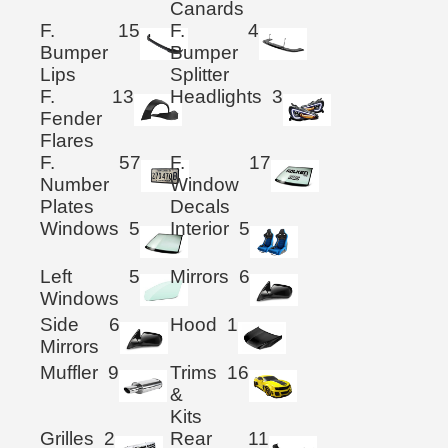
Canards
F.
15
F.
4
Bumper
Bumper
Lips
Splitter
F.
13
Headlights
3
Fender
Flares
F.
57
F.
17
Number
Window
Plates
Decals
Windows
5
Interior
5
Left
5
Mirrors
6
Windows
Side
6
Hood
1
Mirrors
Muffler
9
Trims
16
&
Kits
Grilles
2
Rear
11