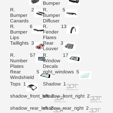
Bumper
R.
2
R.
5
Bumper
Bumper
Canards
Diffuser
R.
6
R.
13
Bumper
Fender
Lips
Flares
Taillights
3
Rear
3
Louver
R.
57
R.
17
Number
Window
Plates
Decals
Rear
5
right_windows
5
Windshield
Tops
1
Shadow
1
shadow_front_left
shadow_front_right
2
2
shadow_rear_left
shadow_rear_right
2
2