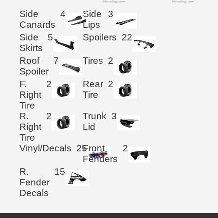
Side
4
Side
3
Canards
Lips
Side
5
Spoilers
22
Skirts
Roof
7
Tires
2
Spoiler
F.
2
Rear
2
Right
Tire
Tire
R.
2
Trunk
3
Right
Lid
Tire
Vinyl/Decals
25
Front
2
Fenders
R.
15
Fender
Decals