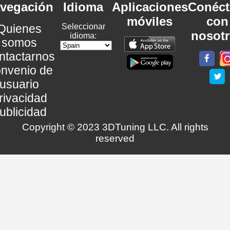
vegación
Idioma
Aplicaciones
Conéct
móviles
con
Quienes
Seleccionar
nosot
idioma:
somos
ntactarnos
nvenio de
usuario
rivacidad
ublicidad
Copyright © 2023 3DTuning LLC. All rights
reserved