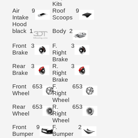
Kits
Air
9
Roof
9
Intake
Scoops
Hood
black
1
Body
2
Front
3
F.
3
Brake
Right
Brake
Rear
3
R.
3
Brake
Right
Brake
Front
653
F.
653
Wheel
Right
Wheel
Rear
653
R.
653
Wheel
Right
Wheel
Front
9
F.
2
Bumper
Bumper