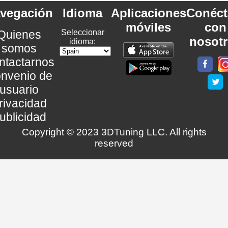
vegación
Idioma
Aplicaciones
Conéct
móviles
con
Quienes
Seleccionar
nosot
idioma:
somos
ntactarnos
nvenio de
usuario
rivacidad
ublicidad
Copyright © 2023 3DTuning LLC. All rights
reserved