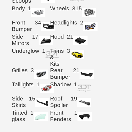
Scoops
Body
1
Wheels
315
Front
34
Headlights
2
Bumper
Side
17
Hood
21
Mirrors
Underglow
1
Trims
3
&
Kits
Grilles
3
Rear
21
Bumper
Taillights
1
Shadow
1
Side
15
Roof
19
Skirts
Spoiler
Tinted
1
Front
1
glass
Fenders