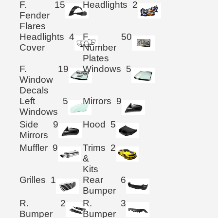
F.
15
Headlights
2
Fender
Flares
Headlights
4
F.
50
Cover
Number
Plates
F.
19
Windows
5
Window
Decals
Left
5
Mirrors
9
Windows
Side
9
Hood
5
Mirrors
Muffler
9
Trims
2
&
Kits
Grilles
1
Rear
6
Bumper
R.
2
R.
3
Bumper
Bumper