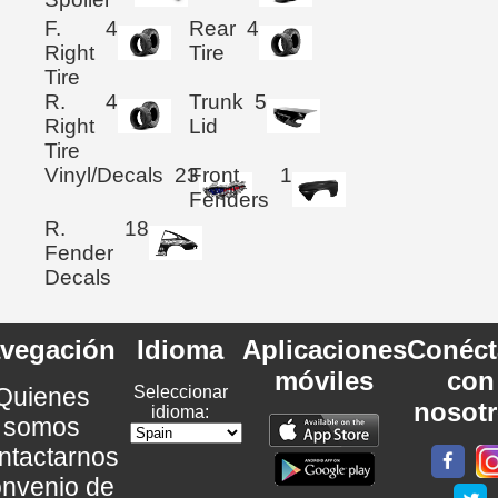
F.
4
Rear
4
Right
Tire
Tire
R.
4
Trunk
5
Right
Lid
Tire
Vinyl/Decals
23
Front
1
Fenders
R.
18
Fender
Decals
vegación
Idioma
Aplicaciones
Conéct
móviles
con
Quienes
Seleccionar
nosot
idioma:
somos
ntactarnos
nvenio de