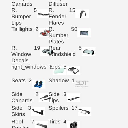
Canards
Diffuser
R.
5
R.
15
Bumper
Fender
Lips
Flares
Taillights
2
R.
50
Number
Plates
R.
19
Rear
5
Window
Windshield
Decals
right_windows
Tops
5
5
Seats
2
Shadow
1
Side
2
Side
3
Canards
Lips
Side
3
Spoilers
17
Skirts
Roof
7
Tires
4
Spoiler