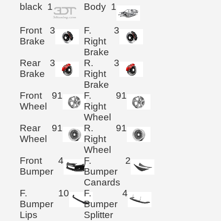
black
1
Body
1
Front
3
F.
3
Brake
Right
Brake
Rear
3
R.
3
Brake
Right
Brake
Front
91
F.
91
Wheel
Right
Wheel
Rear
91
R.
91
Wheel
Right
Wheel
Front
4
F.
2
Bumper
Bumper
Canards
F.
10
F.
4
Bumper
Bumper
Lips
Splitter