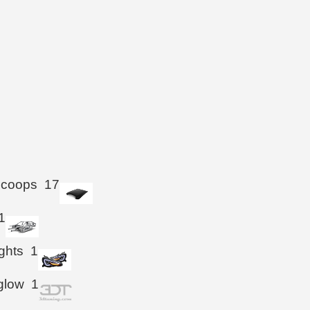
Scoops
17
1
ghts
1
glow
1