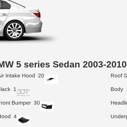
BMW 5 series Sedan 2003-2010
Air Intake Hood
20
Roof 
black
1
Body
Front Bumper
30
Headli
Hood
4
Under