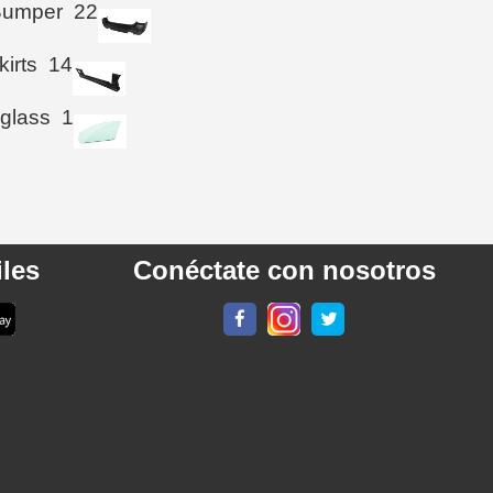
Bumper
22
kirts
14
 glass
1
les
Conéctate con nosotros