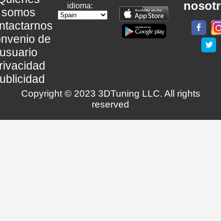
nosot
idioma:
somos
ntactarnos
nvenio de
usuario
rivacidad
ublicidad
Copyright © 2023 3DTuning LLC. All rights
reserved