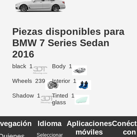
Piezas disponibles para
BMW 7 Series Sedan
2016
black
1
Body
1
Wheels
239
Interior
1
Shadow
1
Tinted
1
glass
vegación
Idioma
Aplicaciones
Conéct
móviles
con
Quienes
Seleccionar