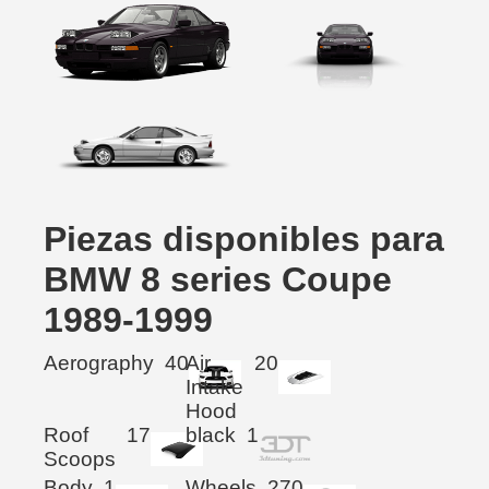
Piezas disponibles para
BMW 8 series Coupe
1989-1999
Aerography
40
Air
20
Intake
Hood
Roof
17
black
1
Scoops
Body
1
Wheels
270