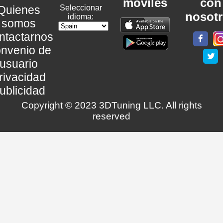
móviles
con
Quienes
Seleccionar
nosot
idioma:
somos
ntactarnos
nvenio de
usuario
rivacidad
ublicidad
Copyright © 2023 3DTuning LLC. All rights
reserved