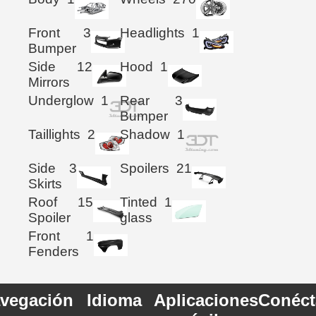
Front
3
Headlights
1
Bumper
Side
12
Hood
1
Mirrors
Underglow
1
Rear
3
Bumper
Taillights
2
Shadow
1
Side
3
Spoilers
21
Skirts
Roof
15
Tinted
1
Spoiler
glass
Front
1
Fenders
vegación
Idioma
Aplicaciones
Conéct