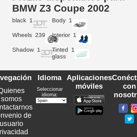
BMW Z3 Coupe 2002
black
1
Body
1
Wheels
239
Interior
1
Shadow
1
Tinted
1
glass
vegación
Idioma
Aplicaciones
Conéct
móviles
con
Quienes
Seleccionar
nosot
idioma:
somos
ntactarnos
nvenio de
usuario
rivacidad